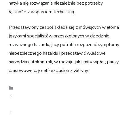
natyka się rozwiązania niezależnie bez potrzeby
łączności z wsparciem techniczną.
Przedstawiony zespół składa się z mówiących wieloma
językami specjalistów przeszkolonych w dziedzinie
rozważnego hazardu, jacy potrafią rozpoznać symptomy
niebezpiecznego hazardu i przedstawić właściwe
narzędzia autokontroli, w rodzaju jak limity wpłat, pauzy
czasowowe czy self-exclusion z witryny.
Uncategorized
Gomblingo: Din Komplette Guide til landets Nyeste
Internet Casino Oplevelse
SpyBet – System Gamingowa Najnowszej
Generacji dla Wytrawnych Graczy