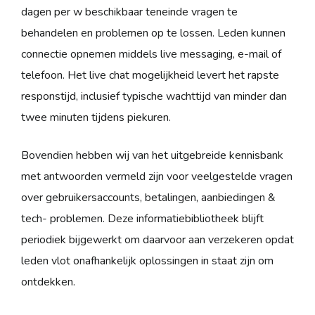
dagen per w beschikbaar teneinde vragen te
behandelen en problemen op te lossen. Leden kunnen
connectie opnemen middels live messaging, e-mail of
telefoon. Het live chat mogelijkheid levert het rapste
responstijd, inclusief typische wachttijd van minder dan
twee minuten tijdens piekuren.
Bovendien hebben wij van het uitgebreide kennisbank
met antwoorden vermeld zijn voor veelgestelde vragen
over gebruikersaccounts, betalingen, aanbiedingen &
tech- problemen. Deze informatiebibliotheek blijft
periodiek bijgewerkt om daarvoor aan verzekeren opdat
leden vlot onafhankelijk oplossingen in staat zijn om
ontdekken.