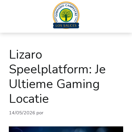
Lizaro
Speelplatform: Je
Ultieme Gaming
Locatie
14/05/2026
por
admin