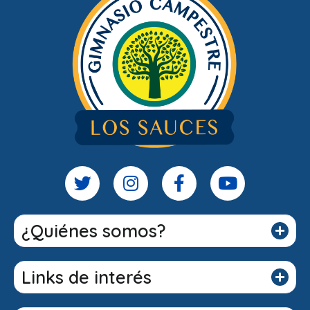
¿Quiénes somos?
Licencia de Funcionamiento según Resolución
Links de interés
de la Secretaría de Educación de
Cundinamarca, No. 006205del 4 de diciembre
Nuestro colegio