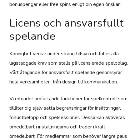
bonuspengar eller free spins enligt din egen önskan.
Licens och ansvarsfullt
spelande
Koningbet verkar under sträng tillsyn och följer alla
lagstadgade krav som ställs på licensierade spelbolag.
Vårt åtagande för ansvarsfullt spelande genomsyrar
hela verksamheten, från design till kommunikation.
Vi erbjuder omfattande funktioner för spelkontroll som
tillåter dig själv sätta begränsningar för insättningar,
förlustbelopp och spelsessioner. Dessa kan aktiveras
omedelbart i inställningarna och träder i kraft
omedelbart. För medlemmar som behöver längre paus