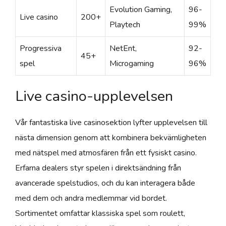
Evolution Gaming,
96-
Live casino
200+
Playtech
99%
Progressiva
NetEnt,
92-
45+
spel
Microgaming
96%
Live casino-upplevelsen
Vår fantastiska live casinosektion lyfter upplevelsen till
nästa dimension genom att kombinera bekvämligheten
med nätspel med atmosfären från ett fysiskt casino.
Erfarna dealers styr spelen i direktsändning från
avancerade spelstudios, och du kan interagera både
med dem och andra medlemmar vid bordet.
Sortimentet omfattar klassiska spel som roulett,