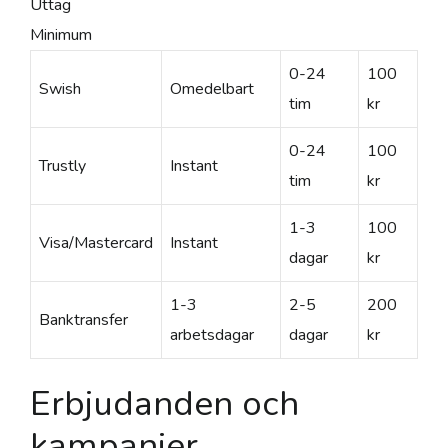
Uttag
Minimum
0-24
100
Swish
Omedelbart
tim
kr
0-24
100
Trustly
Instant
tim
kr
1-3
100
Visa/Mastercard
Instant
dagar
kr
1-3
2-5
200
Banktransfer
arbetsdagar
dagar
kr
Erbjudanden och
kampanjer