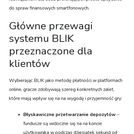
do spraw finansowych smartfonowych.
Główne przewagi
systemu BLIK
przeznaczone dla
klientów
Wybierając BLIK jako metodę płatności w platformach
online, gracze zdobywają szereg konkretnych zalet,
które mają wpływ się na na wygodę i przyjemność gry:
Błyskawiczne przetwarzanie depozytów
–
fundusze są widoczne się na na koncie
użytkownika w podczas dziesiątek sekund od