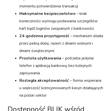
momentu potwierdzenia transakcji
Maksymalne bezpieczeństwo
– brak
konieczności wymogu podawania szczegółów
kart bądź loginów związanych z bankowości
24-godzinna przystępność
– mechanizm działa
przez pełną dobę, razem z dniami wolnymi i
dniami świątecznymi
Prostota użytkowania
– potrzeba jedynie
telefon z aplikacją bankową, bez kolejnych
zapisywania
Rozległa akceptowalność
– forma wspierana
u większość licencjonowanych kasyn działających
na polski sektor
Dostępność BLIK wśród