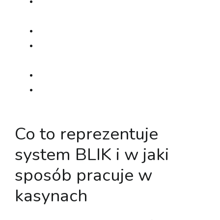
Czym dokładnie stanowi mechanizm BLIK i jak
działa w platformach
Najważniejsze zalety rozwiązania BLIK dla graczy
Jak dokładnie przeprowadzić wpłaty używając
BLIK
Ograniczenia operacji i zagadnienia prowizji
Aspekty bezpieczeństwa i protekcji danych
osobowych
Co to reprezentuje
system BLIK i w jaki
sposób pracuje w
kasynach