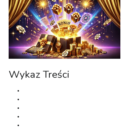
Wykaz Treści
Licencja i Ochrona Serwisu
Bogactwo Prezentowanych Gier
Sposoby Wpłat i Transferów
Bonusy i Programy Lojalnościowe
Obsługa Klienta dla Użytkowników