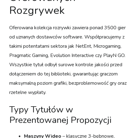
Rozgrywek
Oferowana kolekcja rozrywki zawiera ponad 3500 gier
od uznanych dostawców software. Współpracujemy z
takimi potentatami sektora jak NetEnt, Microgaming,
Pragmatic Gaming, Evolution Interactive czy PlayN GO.
Wszystkie tytuł odbył surowe kontrole jakości przed
dołączeniem do tej biblioteki, gwarantując graczom
maksymalną poziom grafiki, bezproblemowość gry oraz
rzetelne wypłaty.
Typy Tytułów w
Prezentowanej Propozycji
Maszyny Wideo
– klasyczne 3-bębnowe,