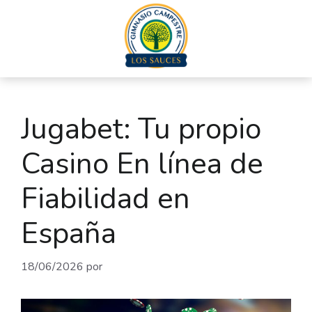
Jugabet: Tu propio
Casino En línea de
Fiabilidad en
España
18/06/2026
por
admin