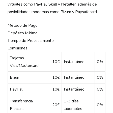
virtuales como PayPal, Skrill y Neteller, además de
posibilidades modernas como Bizum y Paysafecard.
Método de Pago
Depósito Mínimo
Tiempo de Procesamiento
Comisiones
Tarjetas
10€
Instantáneo
0%
Visa/Mastercard
Bizum
10€
Instantáneo
0%
PayPal
10€
Instantáneo
0%
Transferencia
1-3 días
20€
0%
Bancaria
laborables