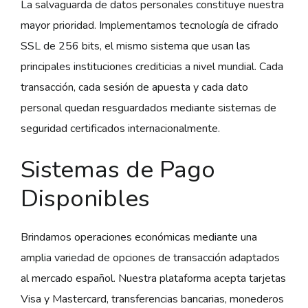
La salvaguarda de datos personales constituye nuestra
mayor prioridad. Implementamos tecnología de cifrado
SSL de 256 bits, el mismo sistema que usan las
principales instituciones crediticias a nivel mundial. Cada
transacción, cada sesión de apuesta y cada dato
personal quedan resguardados mediante sistemas de
seguridad certificados internacionalmente.
Sistemas de Pago
Disponibles
Brindamos operaciones económicas mediante una
amplia variedad de opciones de transacción adaptados
al mercado español. Nuestra plataforma acepta tarjetas
Visa y Mastercard, transferencias bancarias, monederos