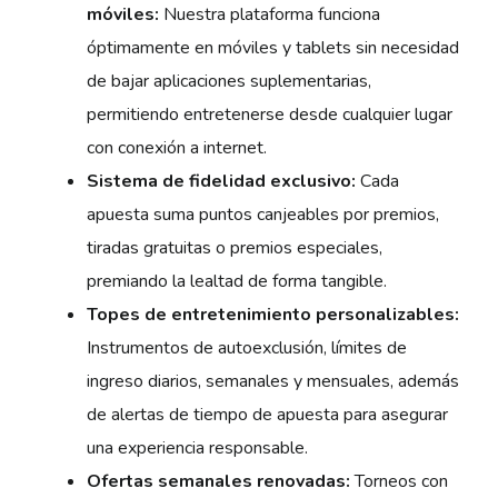
móviles:
Nuestra plataforma funciona
óptimamente en móviles y tablets sin necesidad
de bajar aplicaciones suplementarias,
permitiendo entretenerse desde cualquier lugar
con conexión a internet.
Sistema de fidelidad exclusivo:
Cada
apuesta suma puntos canjeables por premios,
tiradas gratuitas o premios especiales,
premiando la lealtad de forma tangible.
Topes de entretenimiento personalizables:
Instrumentos de autoexclusión, límites de
ingreso diarios, semanales y mensuales, además
de alertas de tiempo de apuesta para asegurar
una experiencia responsable.
Ofertas semanales renovadas:
Torneos con