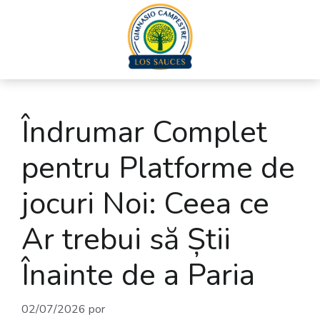
Îndrumar Complet
pentru Platforme de
jocuri Noi: Ceea ce
Ar trebui să Știi
Înainte de a Paria
02/07/2026
por
admin