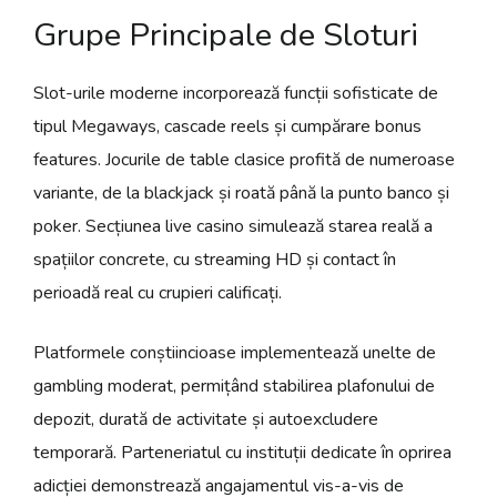
Grupe Principale de Sloturi
Slot-urile moderne incorporează funcții sofisticate de
tipul Megaways, cascade reels și cumpărare bonus
features. Jocurile de table clasice profită de numeroase
variante, de la blackjack și roată până la punto banco și
poker. Secțiunea live casino simulează starea reală a
spațiilor concrete, cu streaming HD și contact în
perioadă real cu crupieri calificați.
Platformele conștiincioase implementează unelte de
gambling moderat, permițând stabilirea plafonului de
depozit, durată de activitate și autoexcludere
temporară. Parteneriatul cu instituții dedicate în oprirea
adicției demonstrează angajamentul vis-a-vis de