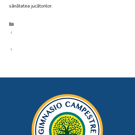
sănătatea jucătorilor.
Uncategorized
Zombillion Gaming House: Your ultimate Entry Point
to Elite Casino Fun
Manual Complet pentru Operatori de gambling Noi:
Ce Ar trebui să Știi Înainte de a Paria