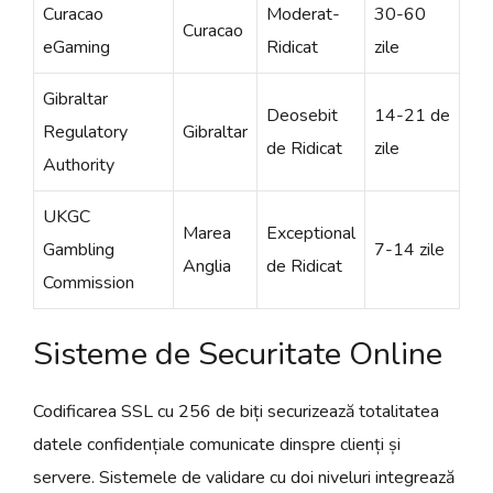
Curacao
Moderat-
30-60
Curacao
eGaming
Ridicat
zile
Gibraltar
Deosebit
14-21 de
Regulatory
Gibraltar
de Ridicat
zile
Authority
UKGC
Marea
Exceptional
Gambling
7-14 zile
Anglia
de Ridicat
Commission
Sisteme de Securitate Online
Codificarea SSL cu 256 de biți securizează totalitatea
datele confidențiale comunicate dinspre clienți și
servere. Sistemele de validare cu doi niveluri integrează