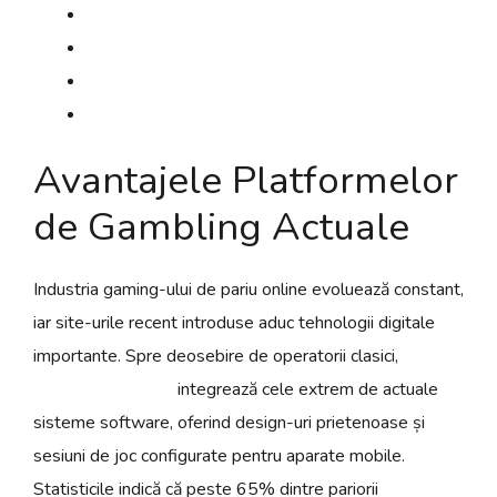
Certificare și Protecție în Mediul Online
Strategii de Bonus și Oferte Promoționale
Opțiuni de Procesare Financiară
Gama Colecției de Sloturi
Avantajele Platformelor
de Gambling Actuale
Industria gaming-ului de pariu online evoluează constant,
iar site-urile recent introduse aduc tehnologii digitale
importante. Spre deosebire de operatorii clasici,
cazinouri noi 2026
integrează cele extrem de actuale
sisteme software, oferind design-uri prietenoase și
sesiuni de joc configurate pentru aparate mobile.
Statisticile indică că peste 65% dintre pariorii