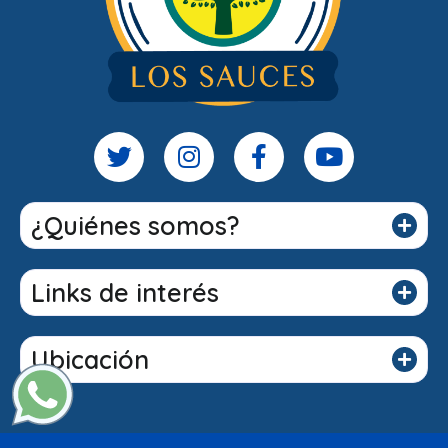
¿Quiénes somos?
Licencia de Funcionamiento según Resolución
Links de interés
de la Secretaría de Educación de
Cundinamarca, No. 006205del 4 de diciembre
Nuestro colegio
de 2002 para los niveles de Preescolar y
Ubicación
Básica Primaria.
Vida estudiantil
Exalumnos
Resolución 004578 del 19 de noviembre de