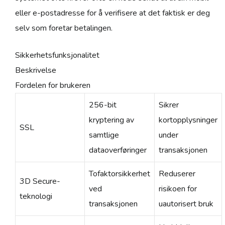
eller e-postadresse for å verifisere at det faktisk er deg
selv som foretar betalingen.
Sikkerhetsfunksjonalitet
Beskrivelse
Fordelen for brukeren
256-bit
Sikrer
kryptering av
kortopplysninger
SSL
samtlige
under
dataoverføringer
transaksjonen
Tofaktorsikkerhet
Reduserer
3D Secure-
ved
risikoen for
teknologi
transaksjonen
uautorisert bruk