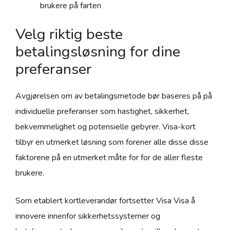
brukere på farten
Velg riktig beste
betalingsløsning for dine
preferanser
Avgjørelsen om av betalingsmetode bør baseres på på
individuelle preferanser som hastighet, sikkerhet,
bekvemmelighet og potensielle gebyrer. Visa-kort
tilbyr en utmerket løsning som forener alle disse disse
faktorene på en utmerket måte for for de aller fleste
brukere.
Som etablert kortleverandør fortsetter Visa Visa å
innovere innenfor sikkerhetssystemer og