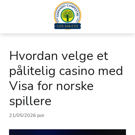
Hvordan velge et
pålitelig casino med
Visa for norske
spillere
21/05/2026
por
admin