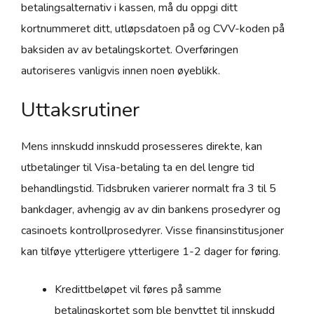
betalingsalternativ i kassen, må du oppgi ditt
kortnummeret ditt, utløpsdatoen på og CVV-koden på
baksiden av av betalingskortet. Overføringen
autoriseres vanligvis innen noen øyeblikk.
Uttaksrutiner
Mens innskudd innskudd prosesseres direkte, kan
utbetalinger til Visa-betaling ta en del lengre tid
behandlingstid. Tidsbruken varierer normalt fra 3 til 5
bankdager, avhengig av av din bankens prosedyrer og
casinoets kontrollprosedyrer. Visse finansinstitusjoner
kan tilføye ytterligere ytterligere 1-2 dager for føring.
Kredittbeløpet vil føres på samme
betalingskortet som ble benyttet til innskudd