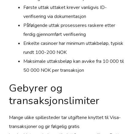
Første uttak uttaket krever vanligvis ID-
verifisering via dokumentasjon
Påfølgende uttak prosesseres raskere etter
ferdig gjennomført verifisering
Enkelte casinoer har minimum uttakbeløp, typisk
rundt 100-200 NOK
Maksimale uttaksbeløp kan avvike fra 10 000 til
50 000 NOK per transaksjon
Gebyrer og
transaksjonslimiter
Mange ulike spillesteder tar utgiftene knyttet til Visa-
transaksjoner og gir følgelig gratis