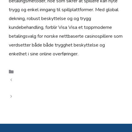
betalingsmetoder, noe som sikrer at spillere kan nyte
trygg og enkel inngang til spillplattformer. Med global
dekning, robust beskyttelse og og trygg
kundebehandling, forblir Visa Visa et toppmoderne
betalingsvalg for norske nettbaserte casinospillere som
verdsetter både både trygghet beskyttelse og
enkelhet i sine online overføringer.
Uncategorized
24 Casino: Where Top-tier Gaming Encounters
Remarkable Player Adventure
DonBet Casino: Your Portal to Elite Online Gambling
Fun