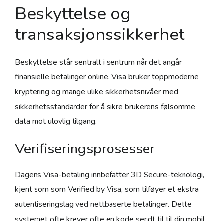
Beskyttelse og
transaksjonssikkerhet
Beskyttelse står sentralt i sentrum når det angår
finansielle betalinger online. Visa bruker toppmoderne
kryptering og mange ulike sikkerhetsnivåer med
sikkerhetsstandarder for å sikre brukerens følsomme
data mot ulovlig tilgang.
Verifiseringsprosesser
Dagens Visa-betaling innbefatter 3D Secure-teknologi,
kjent som som Verified by Visa, som tilføyer et ekstra
autentiseringslag ved nettbaserte betalinger. Dette
systemet ofte krever ofte en kode sendt til til din mobil