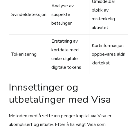
Umiddelbar
Analyse av
blokk av
Svindeldeteksjon
suspekte
mistenkelig
betalinger
aktivitet
Erstatning av
Kortinformasjon
kortdata med
Tokenisering
oppbevares aldri
unike digitale
klartekst
digitale tokens
Innsettinger og
utbetalinger med Visa
Metoden med å sette inn penger kapital via Visa er
ukomplisert og intuitiv. Etter å ha valgt Visa som