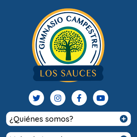
¿Quiénes somos?
Licencia de Funcionamiento según Resolución