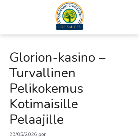
Glorion-kasino –
Turvallinen
Pelikokemus
Kotimaisille
Pelaajille
28/05/2026
por
admin