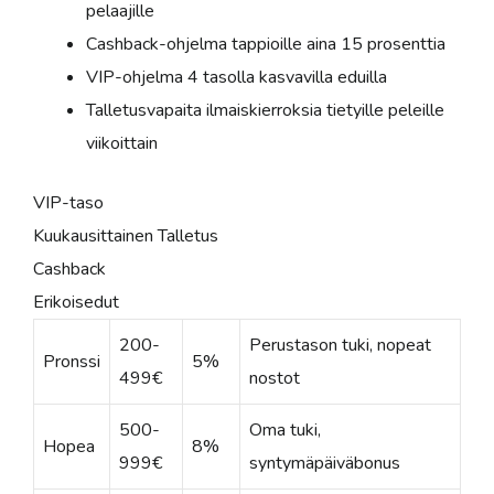
pelaajille
Cashback-ohjelma tappioille aina 15 prosenttia
VIP-ohjelma 4 tasolla kasvavilla eduilla
Talletusvapaita ilmaiskierroksia tietyille peleille
viikoittain
VIP-taso
Kuukausittainen Talletus
Cashback
Erikoisedut
200-
Perustason tuki, nopeat
Pronssi
5%
499€
nostot
500-
Oma tuki,
Hopea
8%
999€
syntymäpäiväbonus