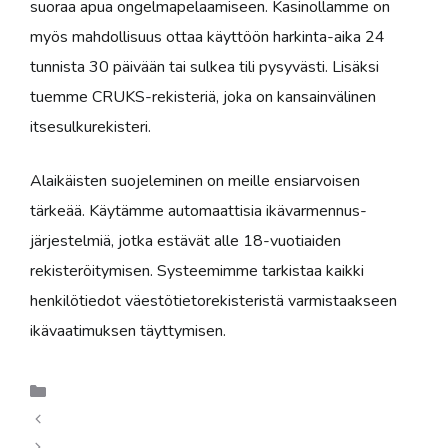
suoraa apua ongelmapelaamiseen. Kasinollamme on
myös mahdollisuus ottaa käyttöön harkinta-aika 24
tunnista 30 päivään tai sulkea tili pysyvästi. Lisäksi
tuemme CRUKS-rekisteriä, joka on kansainvälinen
itsesulkurekisteri.
Alaikäisten suojeleminen on meille ensiarvoisen
tärkeää. Käytämme automaattisia ikävarmennus-
järjestelmiä, jotka estävät alle 18-vuotiaiden
rekisteröitymisen. Systeemimme tarkistaa kaikki
henkilötiedot väestötietorekisteristä varmistaakseen
ikävaatimuksen täyttymisen.
Uncategorized
BlastBet – Deres totale guide til gambling på nett
Heltäckande Manual till Manekispin Spelplats