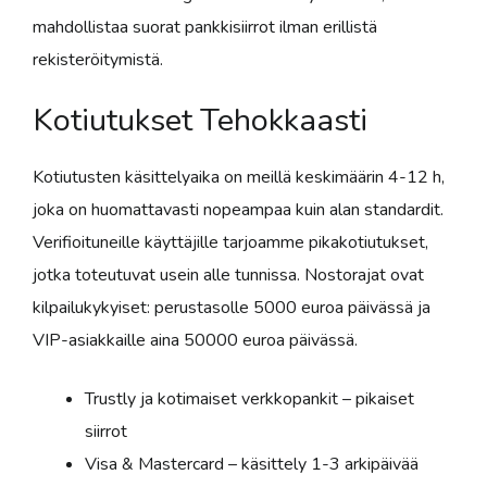
mahdollistaa suorat pankkisiirrot ilman erillistä
rekisteröitymistä.
Kotiutukset Tehokkaasti
Kotiutusten käsittelyaika on meillä keskimäärin 4-12 h,
joka on huomattavasti nopeampaa kuin alan standardit.
Verifioituneille käyttäjille tarjoamme pikakotiutukset,
jotka toteutuvat usein alle tunnissa. Nostorajat ovat
kilpailukykyiset: perustasolle 5000 euroa päivässä ja
VIP-asiakkaille aina 50000 euroa päivässä.
Trustly ja kotimaiset verkkopankit – pikaiset
siirrot
Visa & Mastercard – käsittely 1-3 arkipäivää