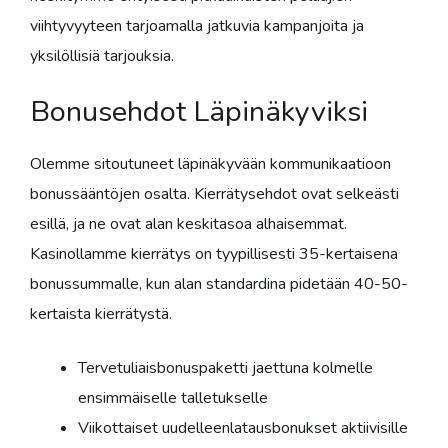
viihtyvyyteen tarjoamalla jatkuvia kampanjoita ja
yksilöllisiä tarjouksia.
Bonusehdot Läpinäkyviksi
Olemme sitoutuneet läpinäkyvään kommunikaatioon
bonussääntöjen osalta. Kierrätysehdot ovat selkeästi
esillä, ja ne ovat alan keskitasoa alhaisemmat.
Kasinollamme kierrätys on tyypillisesti 35-kertaisena
bonussummalle, kun alan standardina pidetään 40-50-
kertaista kierrätystä.
Tervetuliaisbonuspaketti jaettuna kolmelle
ensimmäiselle talletukselle
Viikottaiset uudelleenlatausbonukset aktiivisille