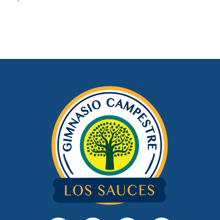
Casino – Ditt Fräscha Favoritdestination för Spelande
Online