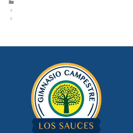
Uncategorized
FeliceBet: Luotettava Pelikumppanisi Verkossa
Frozen Lake Fishing: This Supreme Casino
Experience That Brings Arctic Thrills onto One’s Monitor