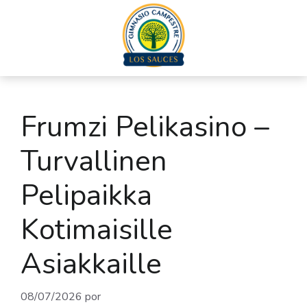
Frumzi Pelikasino –
Turvallinen
Pelipaikka
Kotimaisille
Asiakkaille
08/07/2026
por
admin