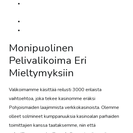
Turvalliset Maksumenetelmät sekä Ripeät
Kotiutukset
Ammattitaitoinen Asiakaspalvelu Äidinkielellä
Luotettavuus ja Toimilupa
Monipuolinen
Pelivalikoima Eri
Mieltymyksiin
Valikoimamme käsittää reilusti 3000 erilaista
vaihtoehtoa, joka tekee kasinomme eräksi
Pohjoismaiden laajimmista verkkokasinoista. Olemme
olleet solmineet kumppanuuksia kasinoalan parhaiden
toimittajien kanssa taataksemme, niin että