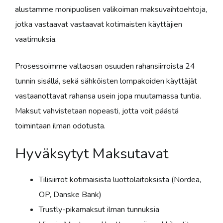
alustamme monipuolisen valikoiman maksuvaihtoehtoja,
jotka vastaavat vastaavat kotimaisten käyttäjien
vaatimuksia.
Prosessoimme valtaosan osuuden rahansiirroista 24
tunnin sisällä, sekä sähköisten lompakoiden käyttäjät
vastaanottavat rahansa usein jopa muutamassa tuntia.
Maksut vahvistetaan nopeasti, jotta voit päästä
toimintaan ilman odotusta.
Hyväksytyt Maksutavat
Tilisiirrot kotimaisista luottolaitoksista (Nordea,
OP, Danske Bank)
Trustly-pikamaksut ilman tunnuksia