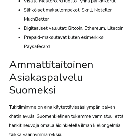
Visa ja Mastercard luotto- ynnä pankkikortit
Sähköiset maksulompakot: Skrill, Neteller,
MuchBetter
Digitaaliset valuutat: Bitcoin, Ethereum, Litecoin
Prepaid-maksutavat kuten esimerkiksi
Paysafecard
Ammattitaitoinen
Asiakaspalvelu
Suomeksi
Tukitiimimme on aina käytettävissäsi ympäri päivän
chatin avulla. Suomenkielinen tukemme varmistuu, että
hankit neuvoja omalla äidinkielellä ilman kieliongelmia
taikka väärinymmärryksiä.