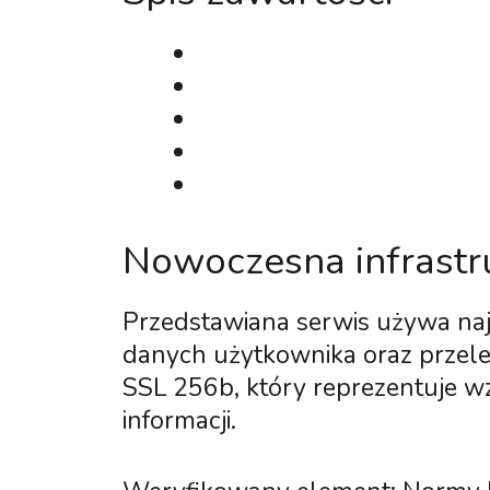
Innowacyjna technologia 
Kolekcja tytułów i dost
System płatności i weryfi
Program lojalności i bene
Wsparcie klienta i wsparc
Nowoczesna infrastru
Przedstawiana serwis używa naj
danych użytkownika oraz przel
SSL 256b, który reprezentuje w
informacji.