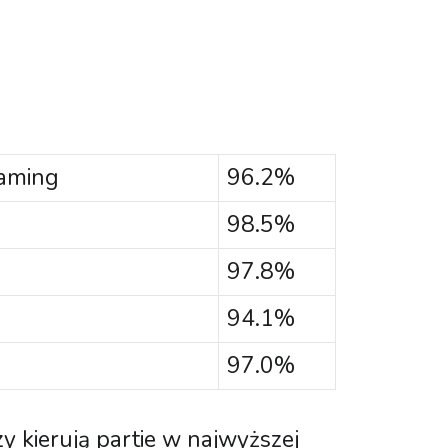
gaming
96.2%
98.5%
97.8%
94.1%
97.0%
 kierują partie w najwyższej