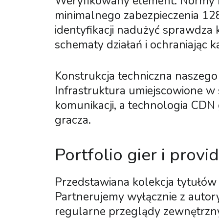
Weryfikowany element: Normy Ko
minimalnego zabezpieczenia 12
identyfikacji nadużyć sprawdza 
schematy działań i ochraniając
Konstrukcja techniczna naszego
Infrastruktura umiejscowione w
komunikacji, a technologia CD
gracza.
Portfolio gier i pro
Przedstawiana kolekcja tytułów
Partnerujemy wyłącznie z auto
regularne przeglądy zewnętrznyc