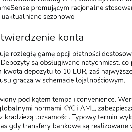
GameSense promującym racjonalne stosowa
 uaktualniane sezonowo
otwierdzenie konta
uje rozległą gamę opcji płatności dostos
 Depozyty są obsługiwane natychmiast, co
a kwota depozytu to 10 EUR, zaś najwyższe
tusu gracza w schemacie lojalnościowym.
wiony pod kątem tempa i convenience. Wery
globalnymi normami KYC i AML, zabezpieczają
z kradzieżą tożsamości. Typowy termin wy
zas gdy transfery bankowe są realizowane w