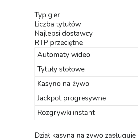
Typ gier
Liczba tytułów
Najlepsi dostawcy
RTP przeciętne
Automaty wideo
Tytuły stołowe
Kasyno na żywo
Jackpot progresywne
Rozgrywki instant
Dział kasyna na żywo zasługuje 