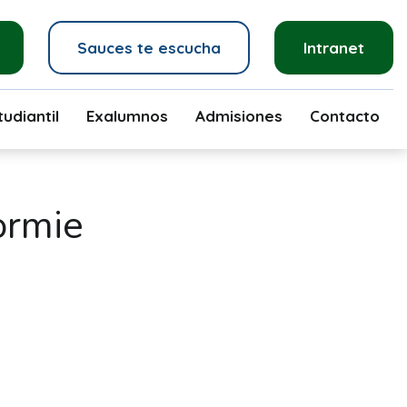
Sauces te escucha
Intranet
udiantil
Exalumnos
Admisiones
Contacto
ormie