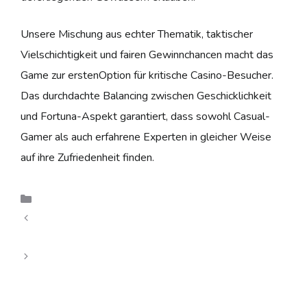
Unsere Mischung aus echter Thematik, taktischer
Vielschichtigkeit und fairen Gewinnchancen macht das
Game zur erstenOption für kritische Casino-Besucher.
Das durchdachte Balancing zwischen Geschicklichkeit
und Fortuna-Aspekt garantiert, dass sowohl Casual-
Gamer als auch erfahrene Experten in gleicher Weise
auf ihre Zufriedenheit finden.
Uncategorized
Chicken Road 2: Ο Ολοκληρωμένος Κατάλογος για
το συγκεκριμένο Γνωστό Παιχνίδι Casino
Plinko: Úplný Návod Najpopulárnejšou Hernou
Zábavou Online Hernách