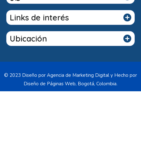
Licencia de Funcionamiento según Resolución
Links de interés
de la Secretaría de Educación de
Cundinamarca, No. 006205del 4 de diciembre
Nuestro colegio
de 2002 para los niveles de Preescolar y
Ubicación
Básica Primaria.
Vida estudiantil
Exalumnos
Resolución 004578 del 19 de noviembre de
2003 para el nivel de Básica Secundaria y
Admisiones
© 2023 Diseño por
Agencia de Marketing Digital
y Hecho por
Resolución 01444 del 27 de noviembre de
Diseño de Páginas Web
, Bogotá, Colombia.
Contacto
2007 para los niveles de Media Académica.
Trabaja con nosotros
(601)876-3114
320-846-5844