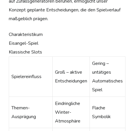
auf Zufallsgeneratoren beruhen, ermöglicht unser
Konzept geplante Entscheidungen, die den Spielverlauf
maßgeblich prägen.
Charakteristikum
Eisangel-Spiel
Klassische Slots
Gering –
Groß – aktive
untätiges
Spielereinfluss
Entscheidungen
Automatisches
Spiel
Eindringliche
Themen-
Flache
Winter-
Ausprägung
Symbolik
Atmosphäre