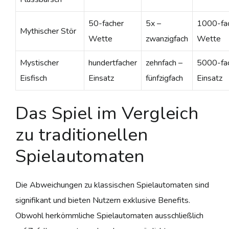
50-facher
5x –
1000-fa
Mythischer Stör
Wette
zwanzigfach
Wette
Mystischer
hundertfacher
zehnfach –
5000-fa
Eisfisch
Einsatz
fünfzigfach
Einsatz
Das Spiel im Vergleich
zu traditionellen
Spielautomaten
Die Abweichungen zu klassischen Spielautomaten sind
signifikant und bieten Nutzern exklusive Benefits.
Obwohl herkömmliche Spielautomaten ausschließlich