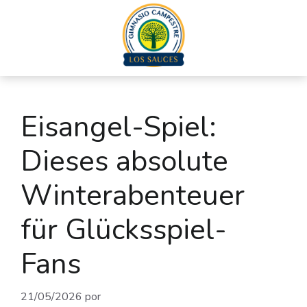
Eisangel-Spiel:
Dieses absolute
Winterabenteuer
für Glücksspiel-
Fans
21/05/2026
por
admin