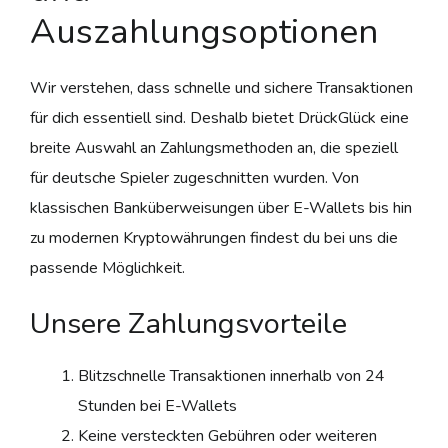
Auszahlungsoptionen
Wir verstehen, dass schnelle und sichere Transaktionen
für dich essentiell sind. Deshalb bietet DrückGlück eine
breite Auswahl an Zahlungsmethoden an, die speziell
für deutsche Spieler zugeschnitten wurden. Von
klassischen Banküberweisungen über E-Wallets bis hin
zu modernen Kryptowährungen findest du bei uns die
passende Möglichkeit.
Unsere Zahlungsvorteile
Blitzschnelle Transaktionen innerhalb von 24
Stunden bei E-Wallets
Keine versteckten Gebühren oder weiteren