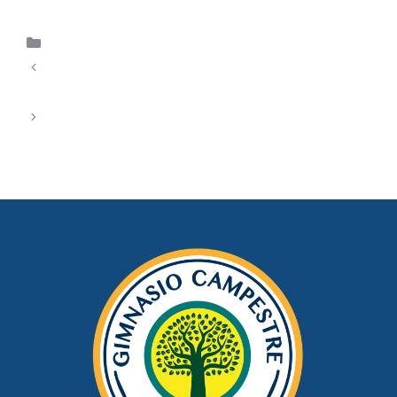
Uncategorized
Casinobossy – Dein exklusiver Partner für
hochwertiges Online-Gaming
Gold Bet Casino – Individualus Kelionė į
Nepakartojamus Kazino Nuotykius