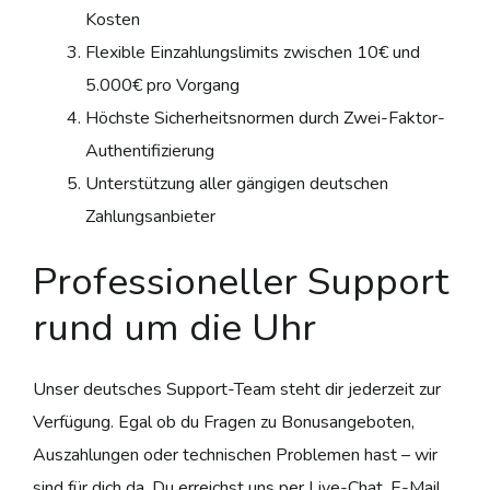
Kosten
Flexible Einzahlungslimits zwischen 10€ und
5.000€ pro Vorgang
Höchste Sicherheitsnormen durch Zwei-Faktor-
Authentifizierung
Unterstützung aller gängigen deutschen
Zahlungsanbieter
Professioneller Support
rund um die Uhr
Unser deutsches Support-Team steht dir jederzeit zur
Verfügung. Egal ob du Fragen zu Bonusangeboten,
Auszahlungen oder technischen Problemen hast – wir
sind für dich da. Du erreichst uns per Live-Chat, E-Mail