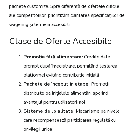
pachete customize. Spre diferență de ofertele dificile
ale competitorilor, prioritizăm claritatea specificațiilor de
wagering și termeni accesibili.
Clase de Oferte Accesibile
Promoție fără alimentare:
Credite date
prompt după înregistrare, permițând testarea
platformei evitând contribuție inițială
Pachete de început în etape:
Promoții
distribuite pe inițialele alimentări, sporind
avantajul pentru utilizatorii noi
Sisteme de loialitate:
Mecanisme pe nivele
care recompensează participarea regulată cu
privilegii unice