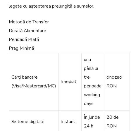
legate cu așteptarea prelungită a sumelor.
Metodă de Transfer
Durată Alimentare
Perioadă Plată
Prag Minimă
unu
până la
Cărți bancare
trei
cincizeci
Imediat
(Visa/Mastercard/MC)
perioada
RON
working
days
În jur de
20 de
Sisteme digitale
Instant
24 h
RON