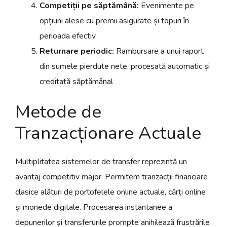
Competiții pe săptămână:
Evenimente pe
opțiuni alese cu premii asigurate și topuri în
perioada efectiv
Returnare periodic:
Rambursare a unui raport
din sumele pierdute nete, procesată automatic și
creditată săptămânal
Metode de
Tranzacționare Actuale
Multiplitatea sistemelor de transfer reprezintă un
avantaj competitiv major. Permitem tranzacții financiare
clasice alături de portofelele online actuale, cărți online
și monede digitale. Procesarea instantanee a
depunerilor și transferurile prompte anihilează frustrările