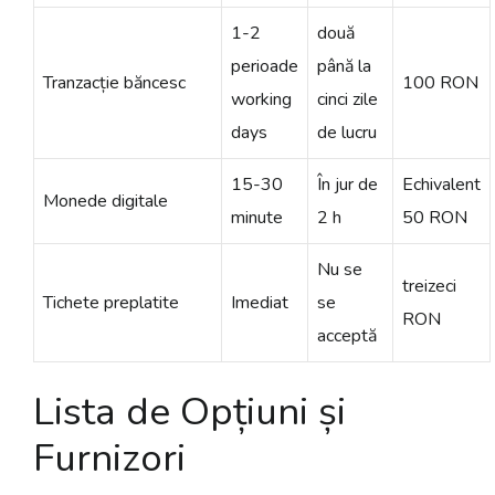
1-2
două
perioade
până la
Tranzacție băncesc
100 RON
working
cinci zile
days
de lucru
15-30
În jur de
Echivalent
Monede digitale
minute
2 h
50 RON
Nu se
treizeci
Tichete preplatite
Imediat
se
RON
acceptă
Lista de Opțiuni și
Furnizori