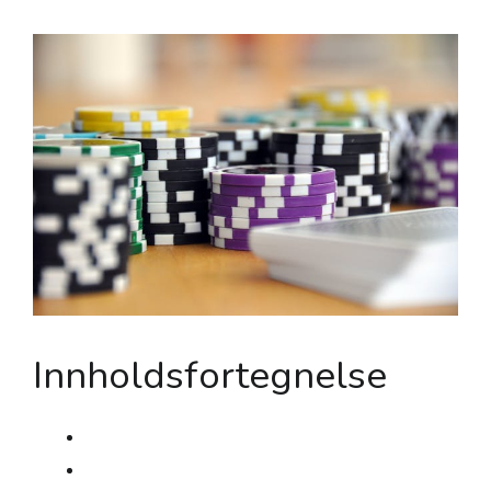
Innholdsfortegnelse
Våre Unike Spillkategorier
Finansielle transaksjoner og Betalingsløsninger