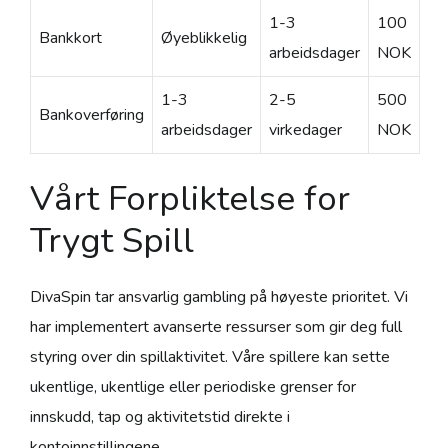
1-3
100
Bankkort
Øyeblikkelig
arbeidsdager
NOK
1-3
2-5
500
Bankoverføring
arbeidsdager
virkedager
NOK
Vårt Forpliktelse for
Trygt Spill
DivaSpin tar ansvarlig gambling på høyeste prioritet. Vi
har implementert avanserte ressurser som gir deg full
styring over din spillaktivitet. Våre spillere kan sette
ukentlige, ukentlige eller periodiske grenser for
innskudd, tap og aktivitetstid direkte i
kontoinnstillingene.