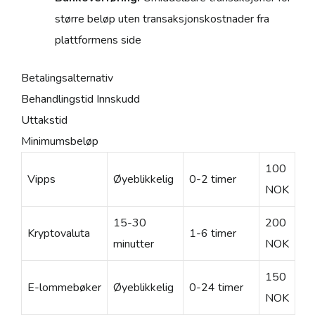
større beløp uten transaksjonskostnader fra
plattformens side
Betalingsalternativ
Behandlingstid Innskudd
Uttakstid
Minimumsbeløp
100
Vipps
Øyeblikkelig
0-2 timer
NOK
15-30
200
Kryptovaluta
1-6 timer
minutter
NOK
150
E-lommebøker
Øyeblikkelig
0-24 timer
NOK