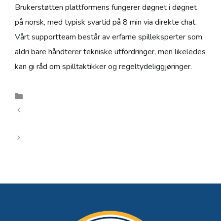
Brukerstøtten plattformens fungerer døgnet i døgnet
på norsk, med typisk svartid på 8 min via direkte chat.
Vårt supportteam består av erfarne spilleksperter som
aldri bare håndterer tekniske utfordringer, men likeledes
kan gi råd om spilltaktikker og regeltydeliggjøringer.
Uncategorized
1WIn ile Tanışma: Türkiye’de Online Casino
Oyunlarına Yeni Bir Bakış
LuckyBoys pelisivuston Nettikasino – Kotimaisten
Kasinopelaajien Uusi Valinta