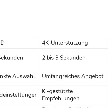
HD
4K-Unterstützung
 Sekunden
2 bis 3 Sekunden
änkte Auswahl
Umfangreiches Angebot
KI-gestützte
deinstellungen
Empfehlungen