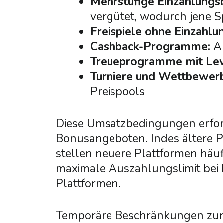
Mehrstufige Einzahlungsb
vergütet, wodurch jene Sp
Freispiele ohne Einzahlu
Cashback-Programme:
An
Treueprogramme mit Lev
Turniere und Wettbewer
Preispools
Diese Umsatzbedingungen erfor
Bonusangeboten. Indes ältere 
stellen neuere Plattformen häu
maximale Auszahlungslimit bei B
Plattformen.
Temporäre Beschränkungen zur di