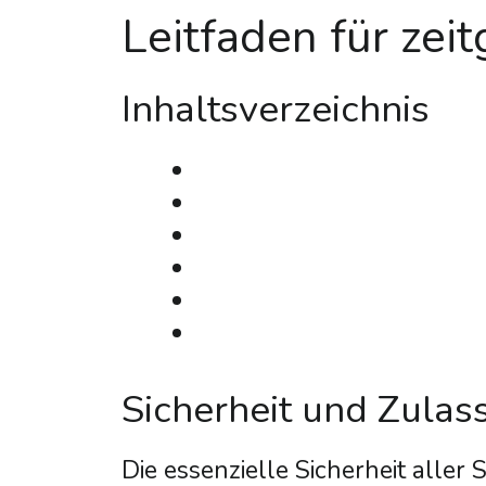
Leitfaden für ze
Inhaltsverzeichnis
Absicherung und Zulass
Digitale Innovationen & S
Prämien im Vergleich etab
Zeitgemäße Zahlungsmeth
Spielangebot und Segmen
Smartphone- Optimierung
Sicherheit und Zulas
Die essenzielle Sicherheit aller