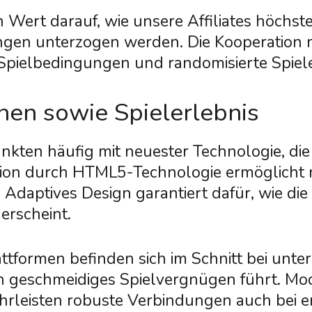
 Wert darauf, wie unsere Affiliates höchst
en unterzogen werden. Die Kooperation mit
e Spielbedingungen und randomisierte Spiel
nen sowie Spielerlebnis
kten häufig mit neuester Technologie, die
ation durch HTML5-Technologie ermöglicht 
Adaptives Design garantiert dafür, wie die
erscheint.
ttformen befinden sich im Schnitt bei unte
in geschmeidiges Spielvergnügen führt. Mo
ährleisten robuste Verbindungen auch bei