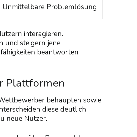
Unmittelbare Problemlösung
utzern interagieren.
 und steigern jene
sfähigkeiten beantworten
r Plattformen
e Wettbewerber behaupten sowie
terscheiden diese deutlich
zu neue Nutzer.