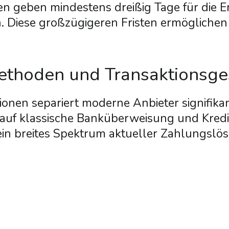
n geben mindestens dreißig Tage für die E
Diese großzügigeren Fristen ermöglichen e
thoden und Transaktionsge
tionen separiert moderne Anbieter signifik
auf klassische Banküberweisung und Kreditk
ein breites Spektrum aktueller Zahlungslö