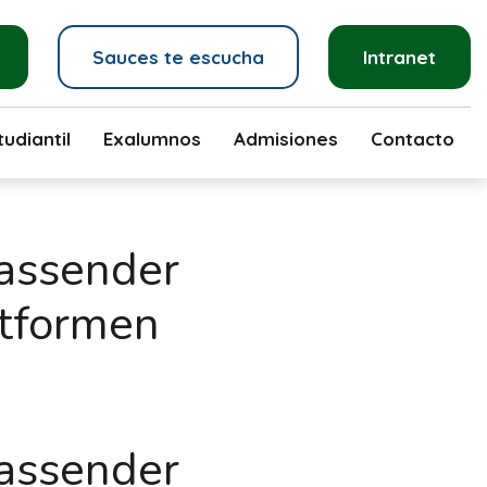
Sauces te escucha
Intranet
udiantil
Exalumnos
Admisiones
Contacto
fassender
ttformen
fassender