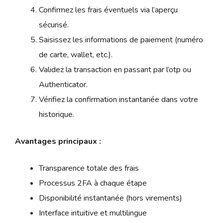
Confirmez les frais éventuels via l’aperçu
sécurisé.
Saisissez les informations de paiement (numéro
de carte, wallet, etc.).
Validez la transaction en passant par l’otp ou
Authenticator.
Vérifiez la confirmation instantanée dans votre
historique.
Avantages principaux :
Transparence totale des frais
Processus 2FA à chaque étape
Disponibilité instantanée (hors virements)
Interface intuitive et multilingue