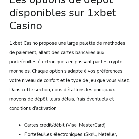
disponibles sur 1xbet
Casino
1xbet Casino propose une large palette de méthodes
de paiement, allant des cartes bancaires aux
portefeuilles électroniques en passant par les crypto-
monnaies. Chaque option s’adapte à vos préférences,
votre niveau de confort et le type de jeu que vous visez.
Dans cette section, nous détaillons les principaux
moyens de dépôt, leurs délais, frais éventuels et
conditions d’activation.
Cartes crédit/débit (Visa, MasterCard)
Portefeuilles électroniques (Skrill, Neteller,