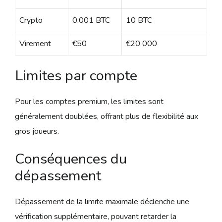
Crypto
0.001 BTC
10 BTC
Virement
€50
€20 000
Limites par compte
Pour les comptes premium, les limites sont
généralement doublées, offrant plus de flexibilité aux
gros joueurs.
Conséquences du
dépassement
Dépassement de la limite maximale déclenche une
vérification supplémentaire, pouvant retarder la