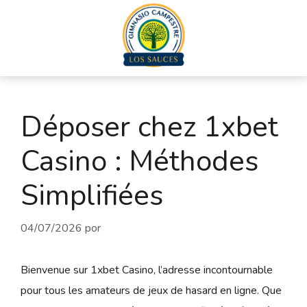
Déposer chez 1xbet
Casino : Méthodes
Simplifiées
04/07/2026
por
admin
Bienvenue sur 1xbet Casino, l’adresse incontournable
pour tous les amateurs de jeux de hasard en ligne. Que