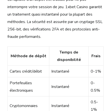
interrompre votre session de jeu. 1xbet Casino garantit
un traitement quasi instantané pour la plupart des
méthodes. La sécurité est assurée par un cryptage SSL
256-bit, des vérifications 2FA et des protocoles anti-
fraude performants.
Temps de
Méthode de dépôt
Frais
disponibilité
Cartes crédit/débit
Instantané
0-1%
Portefeuilles
0-
Instantané
électroniques
0.5%
0.5-
Cryptomonnaies
Instantané
1%