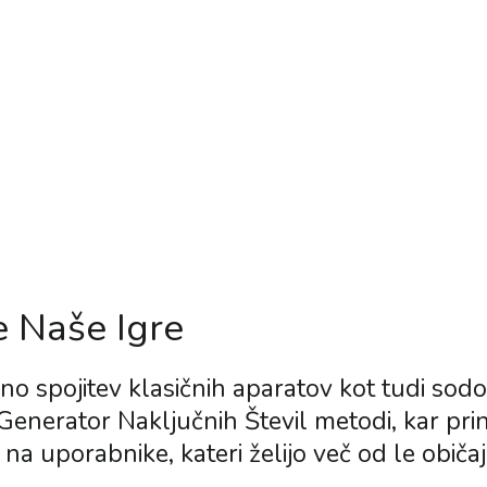
enjene Igre
grade
tnih Odstotkov
ije
e Naše Igre
 spojitev klasičnih aparatov kot tudi sodob
i Generator Naključnih Števil metodi, kar pr
o na uporabnike, kateri želijo več od le običaj