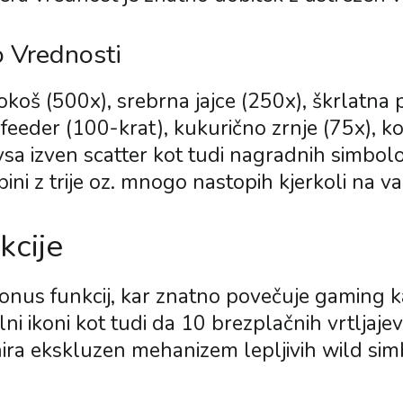
 Vrednosti
okoš (500x), srebrna jajce (250x), škrlatna
feeder (100-krat), kukurično zrnje (75x), k
sa izven scatter kot tudi nagradnih simbol
pini z trije oz. mnogo nastopih kjerkoli na va
cije
bonus funkcij, kar znatno povečuje gaming k
lni ikoni kot tudi da 10 brezplačnih vrtljaje
ra ekskluzen mehanizem lepljivih wild simbo