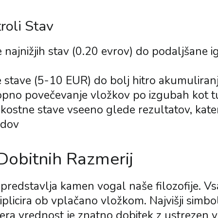
roli Stav
 najnižjih stav (0.20 evrov) do podaljšane i
 stave (5-10 EUR) do bolj hitro akumuliran
pno povečevanje vložkov po izgubah kot t
kostne stave vseeno glede rezultatov, ka
ndov
obitnih Razmerij
redstavlja kamen vogal naše filozofije. Vsa
plicira ob vplačano vložkom. Najvišji simbol
ra vrednost je znatno dobitek z ustrezen v