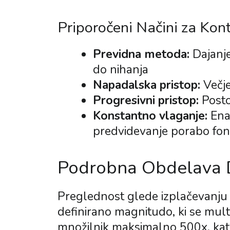
Priporočeni Načini za Kont
Previdna metoda:
Dajanje
do nihanja
Napadalska pristop:
Večje
Progresivni pristop:
Posto
Konstantno vlaganje:
Ena
predvidevanje porabo fo
Podrobna Obdelava D
Preglednost glede izplačevanju p
definirano magnitudo, ki se multi
množilnik maksimalno 500x, kate