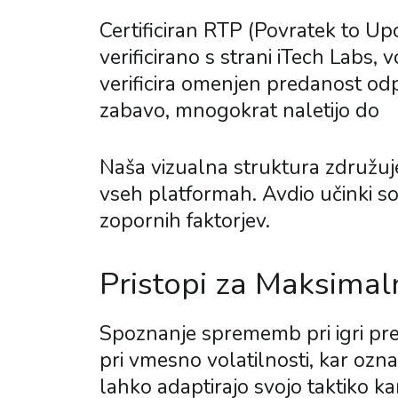
Certificiran RTP (Povratek to Upo
verificirano s strani iTech Labs,
verificira omenjen predanost odpr
zabavo, mnogokrat naletijo do
C
Naša vizualna struktura združuje
vseh platformah. Avdio učinki so 
zopornih faktorjev.
Pristopi za Maksima
Spoznanje sprememb pri igri pre
pri vmesno volatilnosti, kar ozna
lahko adaptirajo svojo taktiko ka