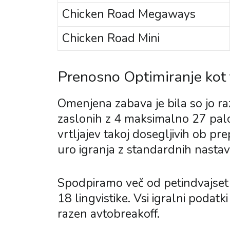
Chicken Road Megaways
Chicken Road Mini
Prenosno Optimiranje kot 
Omenjena zabava je bila so jo ra
zaslonih z 4 maksimalno 27 palce
vrtljajev takoj dosegljivih ob p
uro igranja z standardnih nastav
Spodpiramo več od petindvajset d
18 lingvistike. Vsi igralni podatk
razen avtobreakoff.