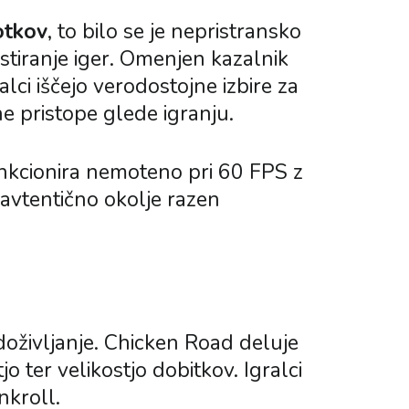
otkov
, to bilo se je nepristransko
estiranje iger. Omenjen kazalnik
lci iščejo verodostojne izbire za
čne pristope glede igranju.
unkcionira nemoteno pri 60 FPS z
 avtentično okolje razen
oživljanje. Chicken Road deluje
 ter velikostjo dobitkov. Igralci
nkroll.