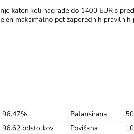
anje kateri koli nagrade do 1400 EUR s pr
mejen maksimalno pet zaporednih pravilnih 
e
96.47%
Balansirana
50
96.62 odstotkov
Povišana
10