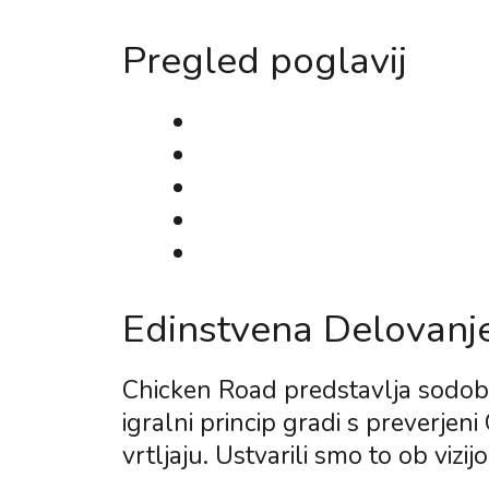
Pregled poglavij
Edinstvena Delovanje Om
Taktike do Optimalne Na
Podrobna Preučitev Dobi
Posebne Nagradne Funkc
Analiza Variant Igrice
Edinstvena Delovanj
Chicken Road predstavlja sodobno
igralni princip gradi s preverjen
vrtljaju. Ustvarili smo to ob vizij