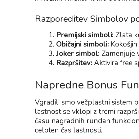
Razporeditev Simbolov po
Premijski simboli:
Zlata k
Običajni simboli:
Kokošjin 
Joker simbol:
Zamenjuje v
Razpršitev:
Aktivira free s
Napredne Bonus Funk
Vgradili smo večplastni sistem 
lastnost se vklopi z tremi razprši
času nagradnih rundah funkcioni
celoten čas lastnosti.