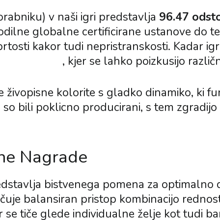
rabniku) v naši igri predstavlja
96.47 odst
 vodilne globalne certificirane ustanove do t
tosti kakor tudi nepristranskosti. Kadar igra
hicken Road
, kjer se lahko poizkusijo razli
 živopisne kolorite s gladko dinamiko, ki f
so bili poklicno producirani, s tem zgradijo
lne Nagrade
dstavlja bistvenega pomena za optimalno d
čuje balansiran pristop kombinacijo rednostjo
r se tiče glede individualne želje kot tudi ba