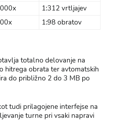
000x
1:312 vrtljajev
00x
1:98 obratov
otavlja totalno delovanje na
jo hitrega obrata ter avtomatskih
zira do približno 2 do 3 MB po
t tudi prilagojene interfejse na
aljevanje turne pri vsaki napravi