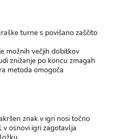
graške turne s povišano zaščito
je možnih večjih dobitkov
udi znižanje po koncu zmagah
tera metoda omogoča
kršen znak v igri nosi točno
 v osnovi igri zagotavlja
ložku.