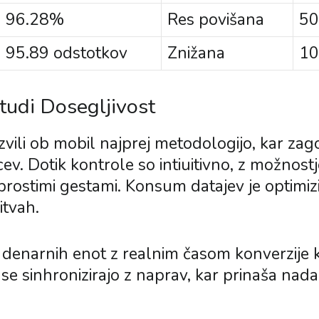
96.28%
Res povišana
50
95.89 odstotkov
Znižana
10
tudi Dosegljivost
zvili ob mobil najprej metodologijo, kar zag
v. Dotik kontrole so intiuitivno, z možnost
reprostimi gestami. Konsum datajev je optimi
itvah.
enarnih enot z realnim časom konverzije ko
i se sinhronizirajo z naprav, kar prinaša nad