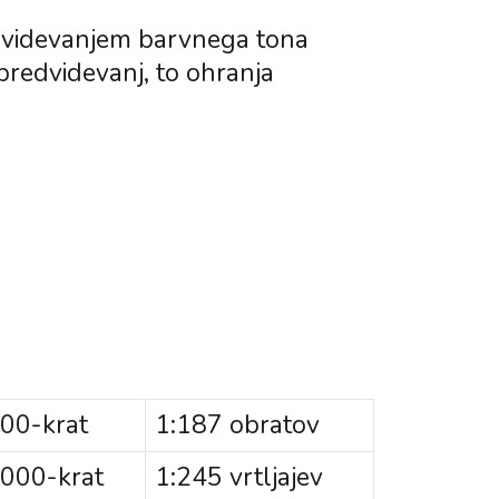
edvidevanjem barvnega tona
predvidevanj, to ohranja
00-krat
1:187 obratov
000-krat
1:245 vrtljajev