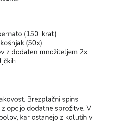
 pernato (150-krat)
okošnjak (50x)
ov z dodaten množiteljem 2x
ljčkih
akovost. Brezplačni spins
v z opcijo dodatne sprožitve. V
lov, kar ostanejo z kolutih v