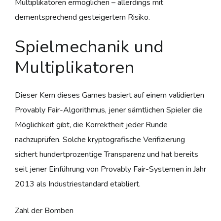
Multiplikatoren ermöglichen – allerdings mit
dementsprechend gesteigertem Risiko.
Spielmechanik und
Multiplikatoren
Dieser Kern dieses Games basiert auf einem validierten
Provably Fair-Algorithmus, jener sämtlichen Spieler die
Möglichkeit gibt, die Korrektheit jeder Runde
nachzuprüfen. Solche kryptografische Verifizierung
sichert hundertprozentige Transparenz und hat bereits
seit jener Einführung von Provably Fair-Systemen in Jahr
2013 als Industriestandard etabliert.
Zahl der Bomben