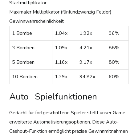
Startmultiplikator
Maximaler Multiplikator (fünfundzwanzig Felder)
Gewinnwahrscheinlichkeit
1 Bombe
1.04x
1.92x
96%
3 Bomben
1.09x
4.21x
88%
5 Bomben
1.16x
9.17x
80%
10 Bomben
1.39x
94.82x
60%
Auto- Spielfunktionen
Gedacht für fortgeschrittene Spieler stellt unser Game
erweiterte Automatisierungsoptionen. Diese Auto-
Cashout-Funktion ermöglicht präzise Gewinnmitnahmen