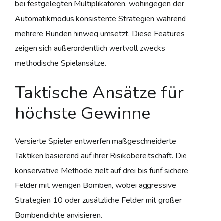
bei festgelegten Multiplikatoren, wohingegen der
Automatikmodus konsistente Strategien während
mehrere Runden hinweg umsetzt. Diese Features
zeigen sich außerordentlich wertvoll zwecks
methodische Spielansätze.
Taktische Ansätze für
höchste Gewinne
Versierte Spieler entwerfen maßgeschneiderte
Taktiken basierend auf ihrer Risikobereitschaft. Die
konservative Methode zielt auf drei bis fünf sichere
Felder mit wenigen Bomben, wobei aggressive
Strategien 10 oder zusätzliche Felder mit großer
Bombendichte anvisieren.