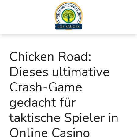
Chicken Road:
Dieses ultimative
Crash-Game
gedacht für
taktische Spieler in
Online Casino