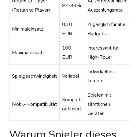
Return to Player
Außergewöhnliche
97-99%
(Return to Player)
Auszahlungsrate
0.10
Zugänglich für alle
Minimaleinsatz
EUR
Budgets
100
Interessant für
Maximaleinsatz
EUR
High-Roller
Individuelles
Spielgeschwindigkeit
Variabel
Tempo
Spielen mit
Komplett
Mobil- Kompatibilität
sämtlichen
optimiert
Geräten
Warum Spieler dieses