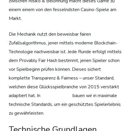
zwischen Risiko & Belohnung macht dieses Game zu
einem einem von den fesselndsten Casino-Spiele am
Markt.
Die Mechanik nutzt den beweisbar fairen
Zufallsalgorithmus, jener mittels moderne Blockchain-
Technologie nachweisbar ist. Jede Runde erfolgt mittels
dem Provably Fair Hash bestimmt, jenen Spieler schon
vor Spielbeginn prüfen können. Dieses sichert
komplette Transparenz & Fairness – unser Standard,
welchen diese Glücksspielbranche von 2015 verstärkt
adaptiert hat. In
Chicken Roads
bauen wir in maximale
technische Standards, um ein geschütztes Spielerlebnis
zu gewährleisten.
Technische Grundlagen