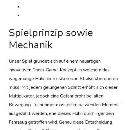
Besonderheiten die uns auszeichnen
Risikomanagement im Spielen
Spielprinzip sowie
Mechanik
Unser Spiel gründet sich auf einem neuartigen
innovativen Crash-Game-Konzept, in welchem das
wagemutige Huhn eine risikoreiche Straße überqueren
muss. Mit jedem gelungenen Schritt erhöht sich dieser
Multiplikator, jedoch eine Gefahr droht bei allen
Bewegung. Teilnehmer müssen im passenden Moment
ausgezahlt werden, ehe dieses Huhn durch irgendein
Fahrzeug getroffen wird. Genau diese Entscheidung