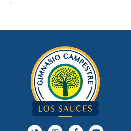
Teutsche Web Casino: Ihr Leitfaden für geschütztes
Spielvergnügen