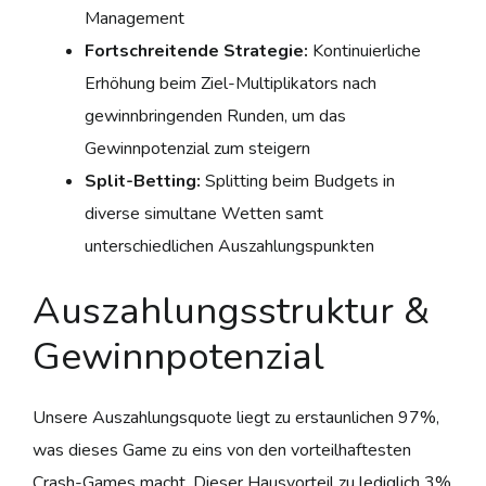
Management
Fortschreitende Strategie:
Kontinuierliche
Erhöhung beim Ziel-Multiplikators nach
gewinnbringenden Runden, um das
Gewinnpotenzial zum steigern
Split-Betting:
Splitting beim Budgets in
diverse simultane Wetten samt
unterschiedlichen Auszahlungspunkten
Auszahlungsstruktur &
Gewinnpotenzial
Unsere Auszahlungsquote liegt zu erstaunlichen 97%,
was dieses Game zu eins von den vorteilhaftesten
Crash-Games macht. Dieser Hausvorteil zu lediglich 3%