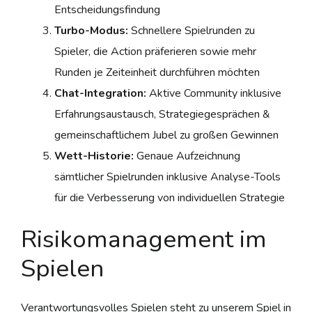
Entscheidungsfindung
Turbo-Modus:
Schnellere Spielrunden zu
Spieler, die Action präferieren sowie mehr
Runden je Zeiteinheit durchführen möchten
Chat-Integration:
Aktive Community inklusive
Erfahrungsaustausch, Strategiegesprächen &
gemeinschaftlichem Jubel zu großen Gewinnen
Wett-Historie:
Genaue Aufzeichnung
sämtlicher Spielrunden inklusive Analyse-Tools
für die Verbesserung von individuellen Strategie
Risikomanagement im
Spielen
Verantwortungsvolles Spielen steht zu unserem Spiel in