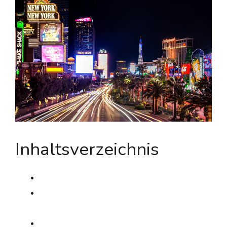
Inhaltsverzeichnis
Spielprinzip und Mechanik
Bewährte Strategien zur Erzielung maximale
Gewinne
Auszahlungsstruktur sowie Gewinnpotenzial