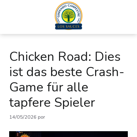
Chicken Road: Dies
ist das beste Crash-
Game für alle
tapfere Spieler
14/05/2026
por
admin