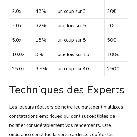
2.0x
48%
un coup sur 3
20€
3.0x
32%
une fois sur 5
30€
5.0x
18%
un coup sur 8
50€
10.0x
9%
une fois sur 15
100€
25.0x
3.5%
un coup sur 40
250€
Techniques des Experts
Les joueurs réguliers de notre jeu partagent multiples
constatations empiriques qui sont susceptibles de
bonifier considérablement vos rendements. Une
endurance constitue la vertu cardinale : quêter les