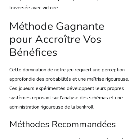
traversée avec victoire.
Méthode Gagnante
pour Accroître Vos
Bénéfices
Cette domination de notre jeu requiert une perception
approfondie des probabilités et une maîtrise rigoureuse.
Ces joueurs expérimentés développent leurs propres
systèmes reposant sur l’analyse des schémas et une
administration rigoureuse de la bankroll.
Méthodes Recommandées