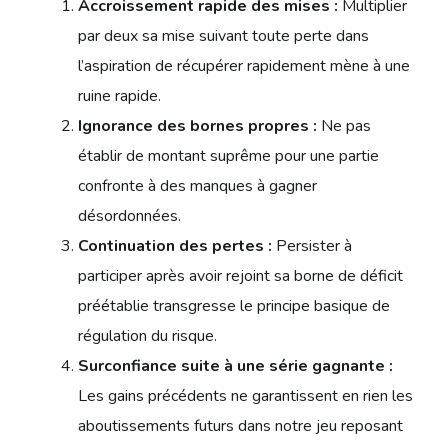
Accroissement rapide des mises :
Multiplier
par deux sa mise suivant toute perte dans
l’aspiration de récupérer rapidement mène à une
ruine rapide.
Ignorance des bornes propres :
Ne pas
établir de montant suprême pour une partie
confronte à des manques à gagner
désordonnées.
Continuation des pertes :
Persister à
participer après avoir rejoint sa borne de déficit
préétablie transgresse le principe basique de
régulation du risque.
Surconfiance suite à une série gagnante :
Les gains précédents ne garantissent en rien les
aboutissements futurs dans notre jeu reposant