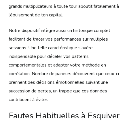
grands multiplicateurs à toute tour aboutit fatalement à
l’épuisement de ton capital.
Notre dispositif intègre aussi un historique complet
facilitant de tracer vos performances sur multiples
sessions. Une telle caractéristique s’avère
indispensable pour déceler vos patterns
comportementales et adapter votre méthode en
corrélation. Nombre de parieurs découvrent que ceux-ci
prennent des décisions émotionnelles suivant une
succession de pertes, un trappe que ces données
contribuent à éviter.
Fautes Habituelles à Esquiver