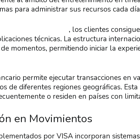
emas para administrar sus recursos cada día
aceptan visa electron
, los clientes consigu
caciones técnicas. La estructura internacio
de momentos, permitiendo iniciar la experie
ancario permite ejecutar transacciones en va
ios de diferentes regiones geográficas. Est
recuentemente o residen en países con limit
ión en Movimientos
lementados por VISA incorporan sistemas d