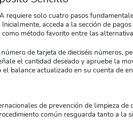
A requiere solo cuatro pasos fundamentale
. Inicialmente, acceda a la sección de pagos
como método favorito entre las alternativa
 número de tarjeta de dieciséis números, p
eñale el cantidad deseado y apruebe la mov
 el balance actualizado en su cuenta de en
rnacionales de prevención de limpieza de d
rocedimiento común resguarda tanto a la sit