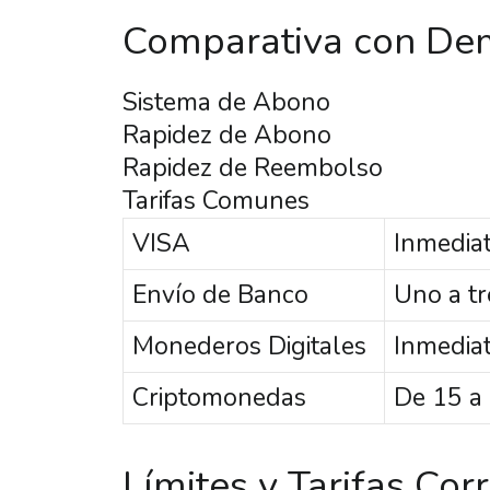
Comparativa con De
Sistema de Abono
Rapidez de Abono
Rapidez de Reembolso
Tarifas Comunes
VISA
Inmedia
Envío de Banco
Uno a tr
Monederos Digitales
Inmedia
Criptomonedas
De 15 a
Límites y Tarifas Co