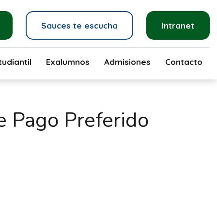
Sauces te escucha
Intranet
udiantil
Exalumnos
Admisiones
Contacto
e Pago Preferido