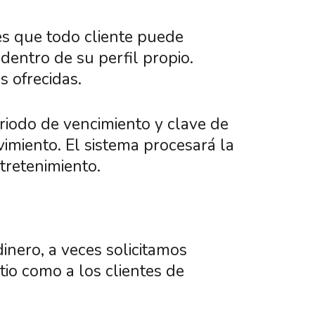
s que todo cliente puede
 dentro de su perfil propio.
s ofrecidas.
eriodo de vencimiento y clave de
imiento. El sistema procesará la
tretenimiento.
inero, a veces solicitamos
io como a los clientes de