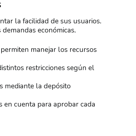
s
ar la facilidad de sus usuarios.
as demandas económicas.
 permiten manejar los recursos
stintos restricciones según el
as mediante la depósito
s en cuenta para aprobar cada