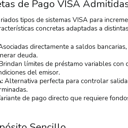
etas de Pago VISA Admitida
iados tipos de sistemas VISA para increment
acterísticas concretas adaptadas a distint
sociadas directamente a saldos bancarias,
enerar deuda.
Brindan límites de préstamo variables con di
ndiciones del emisor.
:
Alternativa perfecta para controlar salid
rminadas.
ariante de pago directo que requiere fondo
ósito Sencillo