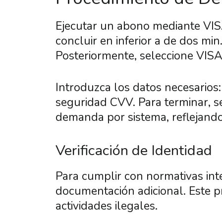
Ejecutar un abono mediante VIS
concluir en inferior a de dos min
Posteriormente, seleccione VISA 
Introduzca los datos necesarios:
seguridad CVV. Para terminar, s
demanda por sistema, reflejando
Verificación de Identidad
Para cumplir con normativas inte
documentación adicional. Este p
actividades ilegales.