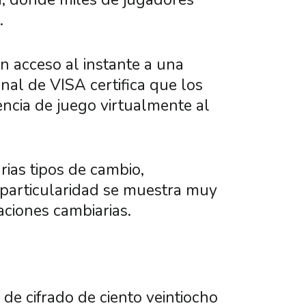
.
en acceso al instante a una
nal de VISA certifica que los
ncia de juego virtualmente al
rias tipos de cambio,
a particularidad se muestra muy
aciones cambiarias.
e cifrado de ciento veintiocho