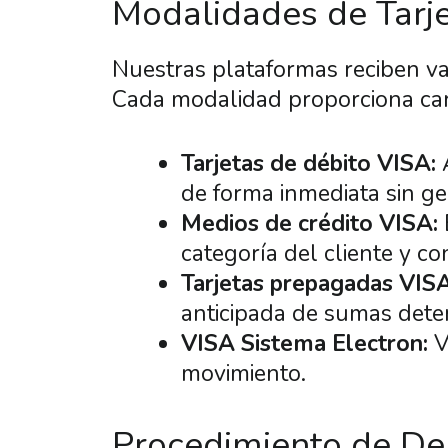
Modalidades de Tarj
Nuestras plataformas reciben var
Cada modalidad proporciona car
Tarjetas de débito VISA:
A
de forma inmediata sin g
Medios de crédito VISA:
categoría del cliente y co
Tarjetas prepagadas VISA
anticipada de sumas dete
VISA Sistema Electron:
V
movimiento.
Procedimiento de Dep