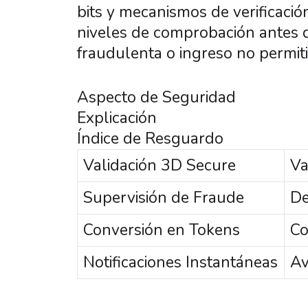
bits y mecanismos de verificació
niveles de comprobación antes d
fraudulenta o ingreso no permit
Aspecto de Seguridad
Explicación
Índice de Resguardo
Validación 3D Secure
Va
Supervisión de Fraude
De
Conversión en Tokens
Co
Notificaciones Instantáneas
Av