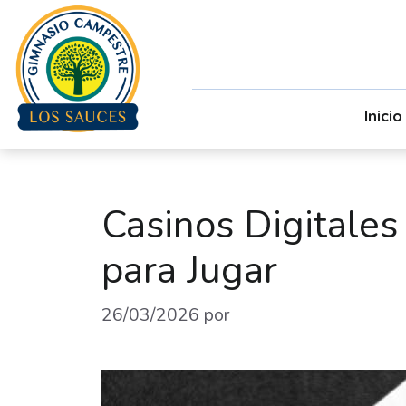
Inicio
Casinos Digitale
para Jugar
26/03/2026
por
admin