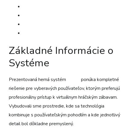
Hráčsky Výber a Dodávatelia
Prémiové Programy a Tie Podmienky
Platobné Metódy a Operácie
Zákaznícka Asistencia a Availability
Základné Informácie o
Systéme
Prezentovaná herná systém
Casea
ponúka kompletné
riešenie pre vyberavých používateľov, ktorým preferujú
profesionálny prístup k virtuálnym hráčským zábavam.
Vybudovali sme prostredie, kde sa technológia
kombinuje s používateľským pohodlím a kde jednotlivý
detail bol dôkladne premyslený.