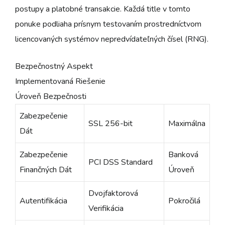
postupy a platobné transakcie. Každá title v tomto
ponuke podliaha prísnym testovaním prostredníctvom
licencovaných systémov nepredvídateľných čísel (RNG).
Bezpečnostný Aspekt
Implementovaná Riešenie
Úroveň Bezpečnosti
Zabezpečenie
SSL 256-bit
Maximálna
Dát
Zabezpečenie
Banková
PCI DSS Standard
Finančných Dát
Úroveň
Dvojfaktorová
Autentifikácia
Pokročilá
Verifikácia