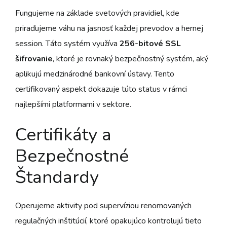
Fungujeme na základe svetových pravidiel, kde
priraďujeme váhu na jasnosť každej prevodov a hernej
session. Táto systém využíva
256-bitové SSL
šifrovanie
, ktoré je rovnaký bezpečnostný systém, aký
aplikujú medzinárodné bankovní ústavy. Tento
certifikovaný aspekt dokazuje túto status v rámci
najlepšími platformami v sektore.
Certifikáty a
Bezpečnostné
Štandardy
Operujeme aktivity pod supervíziou renomovaných
regulačných inštitúcií, ktoré opakujúco kontrolujú tieto