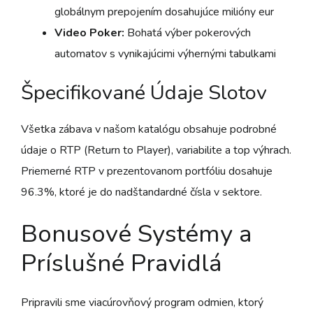
globálnym prepojením dosahujúce milióny eur
Video Poker:
Bohatá výber pokerových
automatov s vynikajúcimi výhernými tabulkami
Špecifikované Údaje Slotov
Všetka zábava v našom katalógu obsahuje podrobné
údaje o RTP (Return to Player), variabilite a top výhrach.
Priemerné RTP v prezentovanom portfóliu dosahuje
96.3%, ktoré je do nadštandardné čísla v sektore.
Bonusové Systémy a
Príslušné Pravidlá
Pripravili sme viacúrovňový program odmien, ktorý