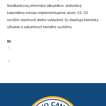
feedbackovej informácií zákazníkov. Jednotlivý
kalendárny mesiac implementujeme okolo 15-20
novších vlastností alebo vylepšení, čo zlepšujú klientsky
užívanie a sekuritnosť herného systému.
Uncategorized
BetOnRed: Kompletní manuál online kasinem s
globální licencí
ElectricWins Casino Overview: Your Comprehensive
Gaming Platform