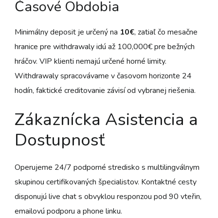
Časové Obdobia
Minimálny deposit je určený na
10€
, zatiaľ čo mesačne
hranice pre withdrawaly idú až 100,000€ pre bežných
hráčov. VIP klienti nemajú určené horné limity.
Withdrawaly spracovávame v časovom horizonte 24
hodín, faktické creditovanie závisí od vybranej riešenia.
Zákaznícka Asistencia a
Dostupnosť
Operujeme 24/7 podporné stredisko s multilingválnym
skupinou certifikovaných špecialistov. Kontaktné cesty
disponujú live chat s obvyklou responzou pod 90 vteřin,
emailovú podporu a phone linku.