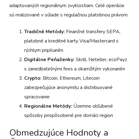
adaptovaných regionálnym zvyklostiam. Celé operácie
sú realizované v súlade s regulačnou platobnou právom.
Tradičné Metódy:
Finančné transfery SEPA,
platobné a kreditné karty Visa/Mastercard s
rýchlym pripísaním
Digitálne Peňaženky:
Skrill, Neteller, ecoPayz
s zanedbateľnými fees a okamžitým vykonaním
Crypto:
Bitcoin, Ethereum, Litecoin
zabezpečujúce anonymitu a distribuované
spracovanie
Regionálne Metódy:
Územne obľúbené
spôsoby prispôsobené pre domáci region
Obmedzujúce Hodnoty a