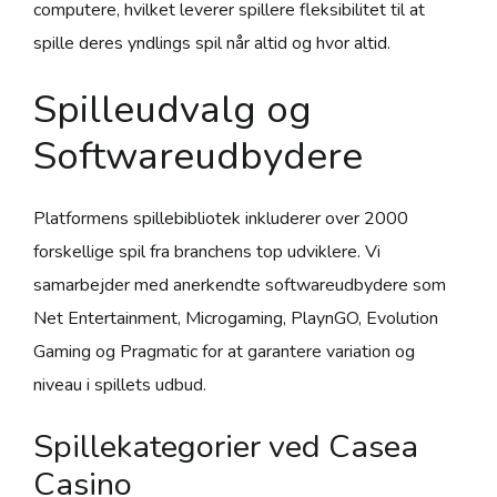
computere, hvilket leverer spillere fleksibilitet til at
spille deres yndlings spil når altid og hvor altid.
Spilleudvalg og
Softwareudbydere
Platformens spillebibliotek inkluderer over 2000
forskellige spil fra branchens top udviklere. Vi
samarbejder med anerkendte softwareudbydere som
Net Entertainment, Microgaming, PlaynGO, Evolution
Gaming og Pragmatic for at garantere variation og
niveau i spillets udbud.
Spillekategorier ved Casea
Casino