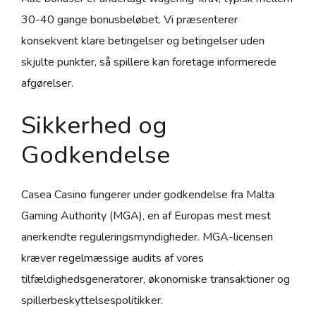
30-40 gange bonusbeløbet. Vi præsenterer
konsekvent klare betingelser og betingelser uden
skjulte punkter, så spillere kan foretage informerede
afgørelser.
Sikkerhed og
Godkendelse
Casea Casino fungerer under godkendelse fra Malta
Gaming Authority (MGA), en af Europas mest mest
anerkendte reguleringsmyndigheder. MGA-licensen
kræver regelmæssige audits af vores
tilfældighedsgeneratorer, økonomiske transaktioner og
spillerbeskyttelsespolitikker.