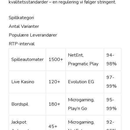
kvalitetsstandarder – en regulering vi følger stringent.
Spillkategori
Antal Varianter
Populære Leverandører
RTP-interval
NetEnt,
94-
Spilleautomater
1500+
Pragmatic Play
98%
97-
Live Kasino
120+
Evolution EG
99%
Microgaming,
95-
Bordspil
180+
Play’n Go
99%
Jackpot
Microgaming,
92-
45+