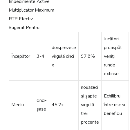
Impedimente Active
Multiplicator Maximum
RTP Efectiv
Sugerat Pentru
Jucători
doisprezece
proaspăt
Începător
3-4
virgulă cinci
97.8%
veniți,
x
runde
extinse
nouăzeci
și șapte
Echilibru
cinci-
Mediu
45.2x
virgulă
între risc și
șase
trei
beneficiu
procente