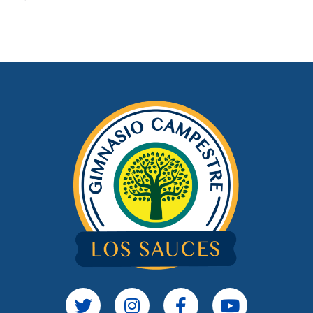
Quality