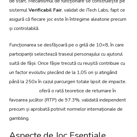
de start. Mecanismul de funcționare se construiește pe
sistemul
Verificabil Fair
, validat de iTech Labs, fapt ce
asigură că fiecare joc este în întregime aleatorie precum
și controlabilă.
Funcționarea se desfășoară pe o grilă de 10×8, în care
participanții selectează traseul personajului cu ajutorul
suită de fâșii. Orice fâșie trecută cu reușită contribuie cu
un factor evolutiv, plecând de la 1,05 ori și atingând
până la 250x în cazul parcurgeri totale lipsit de impacte.
Chicken Road
oferă o rată teoretice de returnare în
favoarea jucător (RTP) de 97.3%, validată independent
precum și aprobată potrivit normelor internaționale de
gambling.
Aspecte de Joc Esențiale