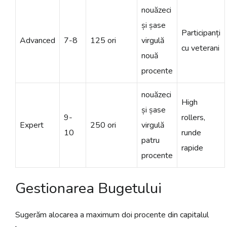
nouăzeci
și șase
Participanți
Advanced
7-8
125 ori
virgulă
cu veterani
nouă
procente
nouăzeci
High
și șase
9-
rollers,
Expert
250 ori
virgulă
10
runde
patru
rapide
procente
Gestionarea Bugetului
Sugerăm alocarea a maximum doi procente din capitalul