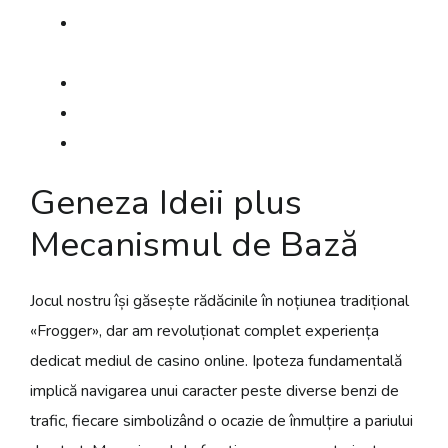
Tactici Superioare Care vizează Maximizarea
Recompenselor
Particularități Tehnologice precum și Feature-uri
Comparare Între Nivele de Dificultate
Mecanismul RTP plus Validări
Geneza Ideii plus
Mecanismul de Bază
Jocul nostru își găsește rădăcinile în noțiunea tradițional
«Frogger», dar am revoluționat complet experiența
dedicat mediul de casino online. Ipoteza fundamentală
implică navigarea unui caracter peste diverse benzi de
trafic, fiecare simbolizând o ocazie de înmulțire a pariului