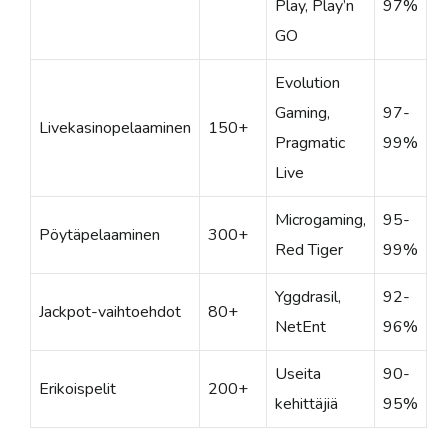
Play, Play’n
97%
GO
Evolution
Gaming,
97-
Livekasinopelaaminen
150+
Pragmatic
99%
Live
Microgaming,
95-
Pöytäpelaaminen
300+
Red Tiger
99%
Yggdrasil,
92-
Jackpot-vaihtoehdot
80+
NetEnt
96%
Useita
90-
Erikoispelit
200+
kehittäjiä
95%