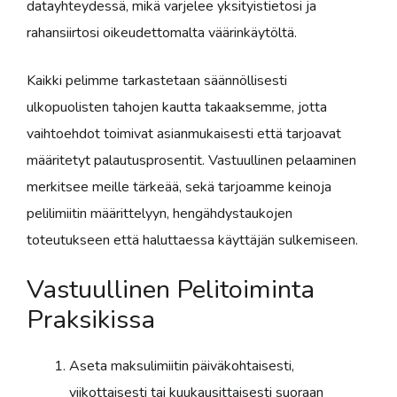
datayhteydessä, mikä varjelee yksityistietosi ja
rahansiirtosi oikeudettomalta väärinkäytöltä.
Kaikki pelimme tarkastetaan säännöllisesti
ulkopuolisten tahojen kautta takaaksemme, jotta
vaihtoehdot toimivat asianmukaisesti että tarjoavat
määritetyt palautusprosentit. Vastuullinen pelaaminen
merkitsee meille tärkeää, sekä tarjoamme keinoja
pelilimiitin määrittelyyn, hengähdystaukojen
toteutukseen että haluttaessa käyttäjän sulkemiseen.
Vastuullinen Pelitoiminta
Praksikissa
Aseta maksulimiitin päiväkohtaisesti,
viikottaisesti tai kuukausittaisesti suoraan