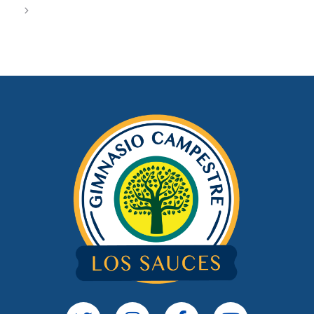
Ghidul Detaliat pentru Case de Pariuri Sportive
Online: Competență și Securitate