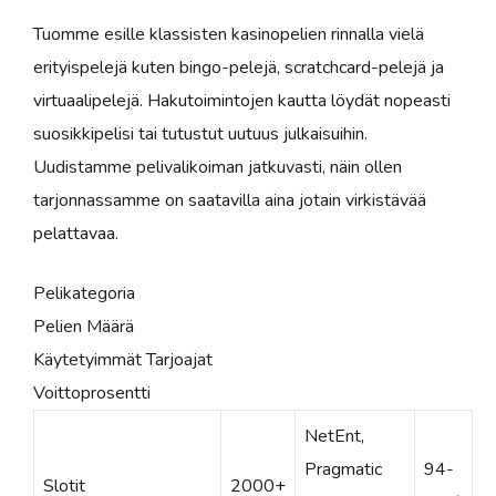
Tuomme esille klassisten kasinopelien rinnalla vielä
erityispelejä kuten bingo-pelejä, scratchcard-pelejä ja
virtuaalipelejä. Hakutoimintojen kautta löydät nopeasti
suosikkipelisi tai tutustut uutuus julkaisuihin.
Uudistamme pelivalikoiman jatkuvasti, näin ollen
tarjonnassamme on saatavilla aina jotain virkistävää
pelattavaa.
Pelikategoria
Pelien Määrä
Käytetyimmät Tarjoajat
Voittoprosentti
NetEnt,
Pragmatic
94-
Slotit
2000+