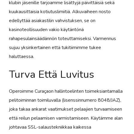
klubin jäsenille tarjoamme lisättyjä päivittäisiä sekä
kuukausittaisia kotiutuslimiitiä. Alkuvaiheen nosto
edellyttää asiakastilin vahvistuksen, se on
kasinoteollisuuden vakio käytäntönä
rahapesulainsäädännön toteuttamiseksi. Varmennus
sujuu yksinkertainen että tukitiimimme tukee
haluttaessa.
Turva Että Luvitus
Operoimme Curaçaon hallintoelinten toimeksiantamalla
pelitoiminnan toimiluvalla (lisenssinnumero 8048/JAZ),
joka takaa ankarat vaatimukset pelaajien turvaamiseen
että reilun pelaamisen varmistamiseen. Käytämme alan
johtavaa SSL-salaustekniikkaa kaikessa