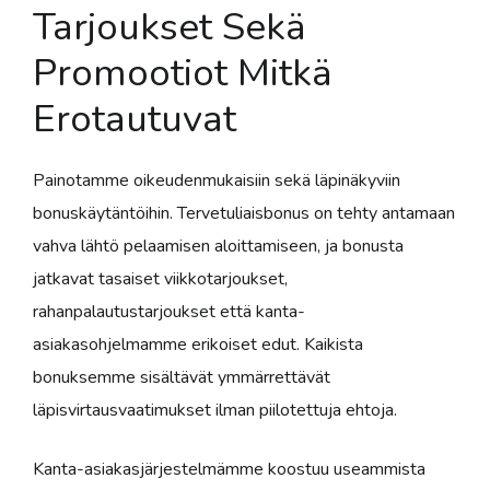
Tarjoukset Sekä
Promootiot Mitkä
Erotautuvat
Painotamme oikeudenmukaisiin sekä läpinäkyviin
bonuskäytäntöihin. Tervetuliaisbonus on tehty antamaan
vahva lähtö pelaamisen aloittamiseen, ja bonusta
jatkavat tasaiset viikkotarjoukset,
rahanpalautustarjoukset että kanta-
asiakasohjelmamme erikoiset edut. Kaikista
bonuksemme sisältävät ymmärrettävät
läpisvirtausvaatimukset ilman piilotettuja ehtoja.
Kanta-asiakasjärjestelmämme koostuu useammista