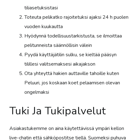
tiliasetuksistasi
Toteuta pelikatko rajoitetuksi ajaksi 24 h puolen
vuoden kuukautta
Hyödynnä todellisuustarkistusta, se ilmoittaa
pelitunneista säännöllisin välein
Pyydä käyttäjätilin sulku, se kieltää pääsyn
tilillesi valitsemaksesi aikajakson
Ota yhteyttä hakien auttaville tahoille kuten
Peluuri, jos koskaan koet pelaamisen olevan
ongelmaksi
Tuki Ja Tukipalvelut
Asiakastukemme on aina käytettävissä ympäri kellon
live-chatin että sähköpostitse tiellä. Suomeksi puhuva