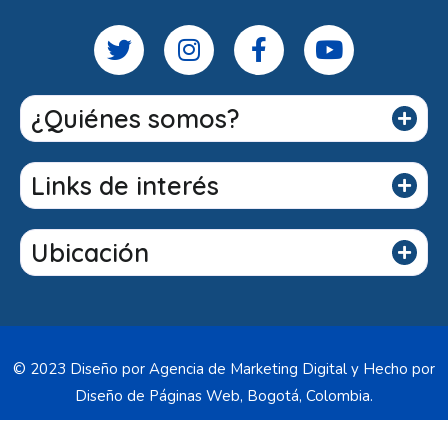
¿Quiénes somos?
Licencia de Funcionamiento según Resolución
Links de interés
de la Secretaría de Educación de
Cundinamarca, No. 006205del 4 de diciembre
Nuestro colegio
de 2002 para los niveles de Preescolar y
Ubicación
Básica Primaria.
Vida estudiantil
Exalumnos
Resolución 004578 del 19 de noviembre de
2003 para el nivel de Básica Secundaria y
Admisiones
© 2023 Diseño por
Agencia de Marketing Digital
y Hecho por
Resolución 01444 del 27 de noviembre de
Diseño de Páginas Web
, Bogotá, Colombia.
Contacto
2007 para los niveles de Media Académica.