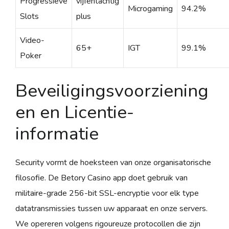
Progressieve
vijfentachtig
Microgaming
94.2%
Slots
plus
Video-
65+
IGT
99.1%
Poker
Beveiligingsvoorziening
en en Licentie-
informatie
Security vormt de hoeksteen van onze organisatorische
filosofie. De Betory Casino app doet gebruik van
militaire-grade 256-bit SSL-encryptie voor elk type
datatransmissies tussen uw apparaat en onze servers.
We opereren volgens rigoureuze protocollen die zijn