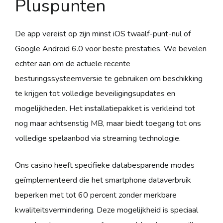
Pluspunten
De app vereist op zijn minst iOS twaalf-punt-nul of
Google Android 6.0 voor beste prestaties. We bevelen
echter aan om de actuele recente
besturingssysteemversie te gebruiken om beschikking
te krijgen tot volledige beveiligingsupdates en
mogelijkheden. Het installatiepakket is verkleind tot
nog maar achtsenstig MB, maar biedt toegang tot ons
volledige spelaanbod via streaming technologie.
Ons casino heeft specifieke databesparende modes
geïmplementeerd die het smartphone dataverbruik
beperken met tot 60 percent zonder merkbare
kwaliteitsvermindering. Deze mogelijkheid is speciaal