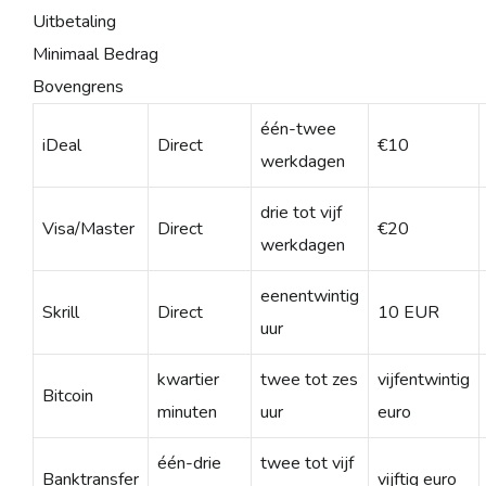
Uitbetaling
Minimaal Bedrag
Bovengrens
één-twee
iDeal
Direct
€10
werkdagen
drie tot vijf
Visa/Master
Direct
€20
werkdagen
eenentwintig
Skrill
Direct
10 EUR
uur
kwartier
twee tot zes
vijfentwintig
Bitcoin
minuten
uur
euro
één-drie
twee tot vijf
Banktransfer
vijftig euro