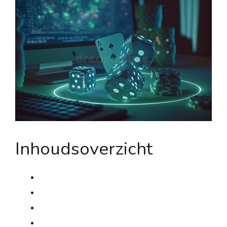
Inhoudsoverzicht
Werking en Gebruikerservaring
Spelaanbod en Gaming Platform
Beveiligingsmaatregelen en Licentie-informatie
Betaalwijzen en Overboekingen