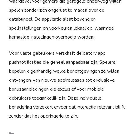
waardevol voor gamers die geregeld onderweg willen
spelen zonder zich ongerust te maken over de
databundel. De applicatie slaat bovendien
spelinstellingen en voorkeuren lokaal op, waarmee
herhaalde instellingen overbodig worden.
Voor vaste gebruikers verschaft de betory app
pushnotificaties die geheel aanpasbaar zijn. Spelers
bepalen eigenhandig welke berichtgevingen ze willen
ontvangen, van nieuwe spelreleases tot exclusieve
bonusaanbiedingen die exclusief voor mobiele
gebruikers toegankelijk zijn. Deze individuele
benadering verzekert ervoor dat interactie relevant blijft
zonder dat het opdringerig te zijn.