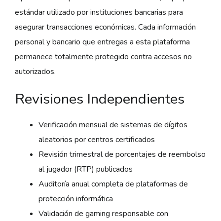
estándar utilizado por instituciones bancarias para
asegurar transacciones económicas. Cada información
personal y bancario que entregas a esta plataforma
permanece totalmente protegido contra accesos no
autorizados.
Revisiones Independientes
Verificación mensual de sistemas de dígitos
aleatorios por centros certificados
Revisión trimestral de porcentajes de reembolso
al jugador (RTP) publicados
Auditoría anual completa de plataformas de
protección informática
Validación de gaming responsable con