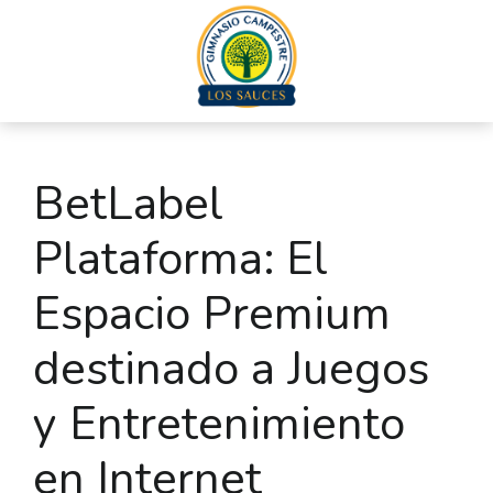
BetLabel
Plataforma: El
Espacio Premium
destinado a Juegos
y Entretenimiento
en Internet