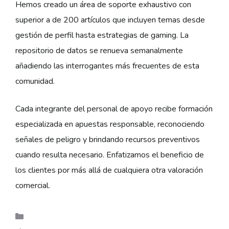
Hemos creado un área de soporte exhaustivo con
superior a de 200 artículos que incluyen temas desde
gestión de perfil hasta estrategias de gaming. La
repositorio de datos se renueva semanalmente
añadiendo las interrogantes más frecuentes de esta
comunidad.
Cada integrante del personal de apoyo recibe formación
especializada en apuestas responsable, reconociendo
señales de peligro y brindando recursos preventivos
cuando resulta necesario. Enfatizamos el beneficio de
los clientes por más allá de cualquiera otra valoración
comercial.
Uncategorized