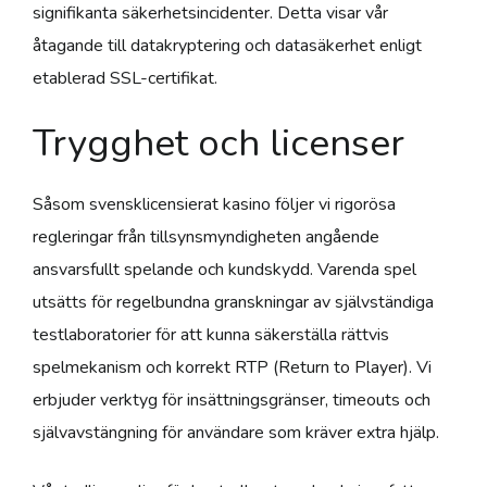
signifikanta säkerhetsincidenter. Detta visar vår
åtagande till datakryptering och datasäkerhet enligt
etablerad SSL-certifikat.
Trygghet och licenser
Såsom svensklicensierat kasino följer vi rigorösa
regleringar från tillsynsmyndigheten angående
ansvarsfullt spelande och kundskydd. Varenda spel
utsätts för regelbundna granskningar av självständiga
testlaboratorier för att kunna säkerställa rättvis
spelmekanism och korrekt RTP (Return to Player). Vi
erbjuder verktyg för insättningsgränser, timeouts och
självavstängning för användare som kräver extra hjälp.