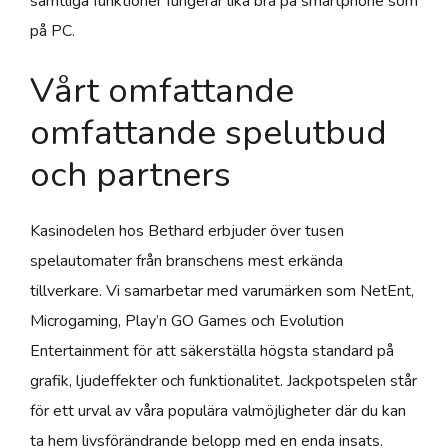
samtliga funktioner fungerar lika bra på smartphone som
på PC.
Vårt omfattande
omfattande spelutbud
och partners
Kasinodelen hos Bethard erbjuder över tusen
spelautomater från branschens mest erkända
tillverkare. Vi samarbetar med varumärken som NetEnt,
Microgaming, Play’n GO Games och Evolution
Entertainment för att säkerställa högsta standard på
grafik, ljudeffekter och funktionalitet. Jackpotspelen står
för ett urval av våra populära valmöjligheter där du kan
ta hem livsförändrande belopp med en enda insats.