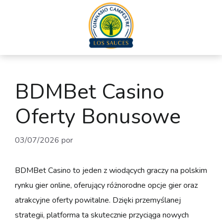
BDMBet Casino
Oferty Bonusowe
03/07/2026
por
admin
BDMBet Casino to jeden z wiodących graczy na polskim
rynku gier online, oferujący różnorodne opcje gier oraz
atrakcyjne oferty powitalne. Dzięki przemyślanej
strategii, platforma ta skutecznie przyciąga nowych