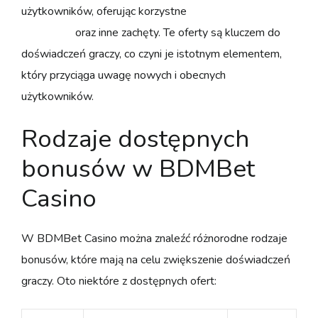
użytkowników, oferując korzystne
bdmbet casino
logowanie
oraz inne zachęty. Te oferty są kluczem do
doświadczeń graczy, co czyni je istotnym elementem,
który przyciąga uwagę nowych i obecnych
użytkowników.
Rodzaje dostępnych
bonusów w BDMBet
Casino
W BDMBet Casino można znaleźć różnorodne rodzaje
bonusów, które mają na celu zwiększenie doświadczeń
graczy. Oto niektóre z dostępnych ofert: