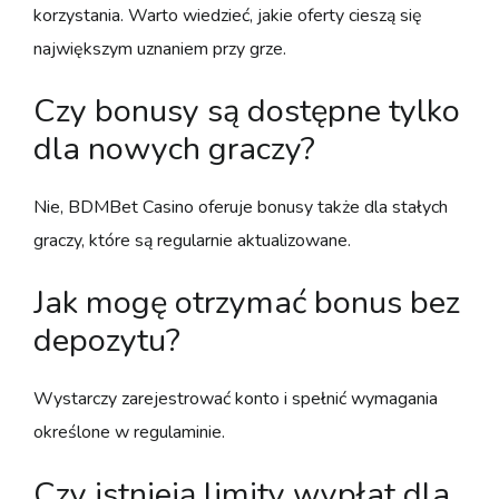
korzystania. Warto wiedzieć, jakie oferty cieszą się
największym uznaniem przy grze.
Czy bonusy są dostępne tylko
dla nowych graczy?
Nie, BDMBet Casino oferuje bonusy także dla stałych
graczy, które są regularnie aktualizowane.
Jak mogę otrzymać bonus bez
depozytu?
Wystarczy zarejestrować konto i spełnić wymagania
określone w regulaminie.
Czy istnieją limity wypłat dla