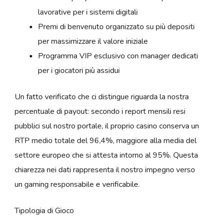
lavorative per i sistemi digitali
Premi di benvenuto organizzato su più depositi
per massimizzare il valore iniziale
Programma VIP esclusivo con manager dedicati
per i giocatori più assidui
Un fatto verificato che ci distingue riguarda la nostra
percentuale di payout: secondo i report mensili resi
pubblici sul nostro portale, il proprio casino conserva un
RTP medio totale del 96,4%, maggiore alla media del
settore europeo che si attesta intorno al 95%. Questa
chiarezza nei dati rappresenta il nostro impegno verso
un gaming responsabile e verificabile.
Tipologia di Gioco