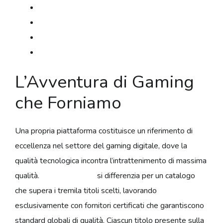
Gli Benefici della Nostra Soluzione
Sicurezza e Certificazioni di Gaming
Sistemi di Pagamento e Operazioni
Supporto Utenti Qualificata
L’Avventura di Gaming
che Forniamo
Una propria piattaforma costituisce un riferimento di
eccellenza nel settore del gaming digitale, dove la
qualità tecnologica incontra l’intrattenimento di massima
qualità.
AzurSlot casino
si differenzia per un catalogo
che supera i tremila titoli scelti, lavorando
esclusivamente con fornitori certificati che garantiscono
standard globali di qualità. Ciascun titolo presente sulla