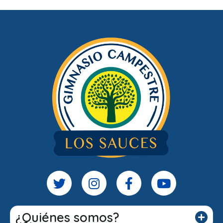
¿Quiénes somos?