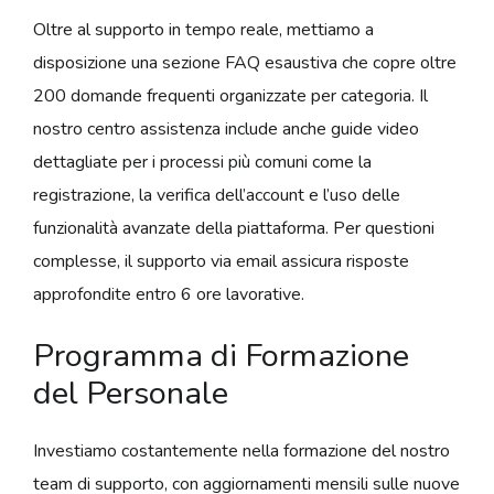
Oltre al supporto in tempo reale, mettiamo a
disposizione una sezione FAQ esaustiva che copre oltre
200 domande frequenti organizzate per categoria. Il
nostro centro assistenza include anche guide video
dettagliate per i processi più comuni come la
registrazione, la verifica dell’account e l’uso delle
funzionalità avanzate della piattaforma. Per questioni
complesse, il supporto via email assicura risposte
approfondite entro 6 ore lavorative.
Programma di Formazione
del Personale
Investiamo costantemente nella formazione del nostro
team di supporto, con aggiornamenti mensili sulle nuove