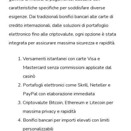
caratteristiche specifiche per soddisfare diverse
esigenze. Dai tradizionali bonifici bancari alle carte di
credito internazionali, dalle soluzioni di portafoglio
elettronico fino alle criptovalute, ogni opzione è stata
integrata per assicurare massima sicurezza e rapidità.
Versamenti istantanei con carte Visa e
Mastercard senza commissioni applicate dal
casinò
Portafogli elettronici come Skrill, Neteller e
PayPal con elaborazione immediata
Criptovalute Bitcoin, Ethereum e Litecoin per
massima privacy e rapidità
Bonifici bancari per importi elevati con limiti
personalizzabili