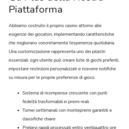
Piattaforma
Abbiamo costruito il proprio casino attorno alle
esigenze dei giocatori, implementando caratteristiche
che migliorano concretamente l’esperienza quotidiana.
Una customizzazione rappresenta uno dei pilastri
essenziali: ogni utente può creare liste di giochi preferiti,
impostare restrizioni personalizzati e ricevere notifiche
su misura per le proprie preferenze di gioco.
Sistema di ricompense crescente con punti
fedeltà trasformabili in premi reali
Tornei settimanali con montepremi garantiti e
classifiche chiare
Prelievi rapidi processati entro ventiquattro ore