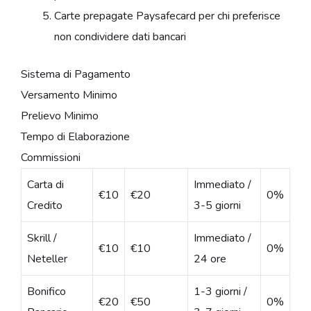
Carte prepagate Paysafecard per chi preferisce
non condividere dati bancari
Sistema di Pagamento
Versamento Minimo
Prelievo Minimo
Tempo di Elaborazione
Commissioni
Carta di
Immediato /
€10
€20
0%
Credito
3-5 giorni
Skrill /
Immediato /
€10
€10
0%
Neteller
24 ore
Bonifico
1-3 giorni /
€20
€50
0%