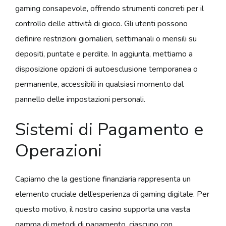
gaming consapevole, offrendo strumenti concreti per il
controllo delle attività di gioco. Gli utenti possono
definire restrizioni giornalieri, settimanali o mensili su
depositi, puntate e perdite. In aggiunta, mettiamo a
disposizione opzioni di autoesclusione temporanea o
permanente, accessibili in qualsiasi momento dal
pannello delle impostazioni personali.
Sistemi di Pagamento e
Operazioni
Capiamo che la gestione finanziaria rappresenta un
elemento cruciale dell’esperienza di gaming digitale. Per
questo motivo, il nostro casino supporta una vasta
gamma di metodi di pagamento, ciascuno con