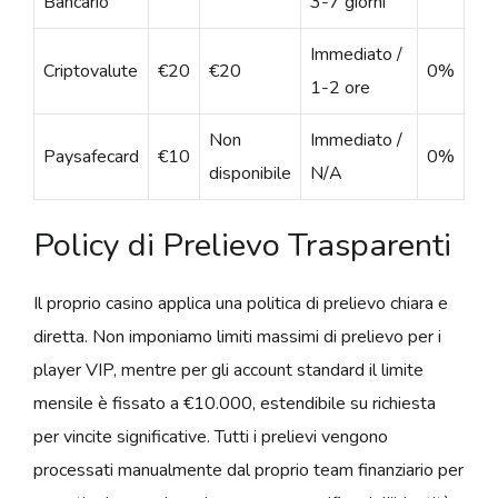
Bancario
3-7 giorni
Immediato /
Criptovalute
€20
€20
0%
1-2 ore
Non
Immediato /
Paysafecard
€10
0%
disponibile
N/A
Policy di Prelievo Trasparenti
Il proprio casino applica una politica di prelievo chiara e
diretta. Non imponiamo limiti massimi di prelievo per i
player VIP, mentre per gli account standard il limite
mensile è fissato a €10.000, estendibile su richiesta
per vincite significative. Tutti i prelievi vengono
processati manualmente dal proprio team finanziario per