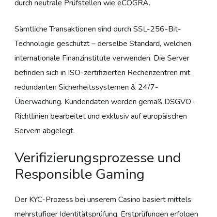
durch neutrale Prüfstellen wie eCOGRA.
Sämtliche Transaktionen sind durch SSL-256-Bit-
Technologie geschützt – derselbe Standard, welchen
internationale Finanzinstitute verwenden. Die Server
befinden sich in ISO-zertifizierten Rechenzentren mit
redundanten Sicherheitssystemen & 24/7-
Überwachung. Kundendaten werden gemäß DSGVO-
Richtlinien bearbeitet und exklusiv auf europäischen
Servern abgelegt.
Verifizierungsprozesse und
Responsible Gaming
Der KYC-Prozess bei unserem Casino basiert mittels
mehrstufiger Identitätsprüfung. Erstprüfungen erfolgen