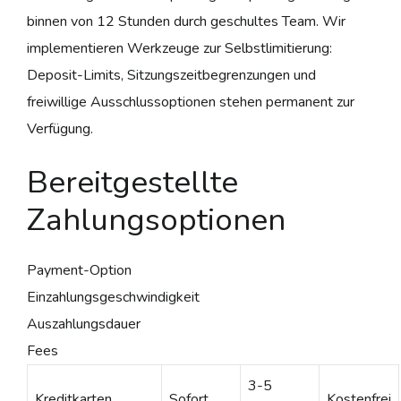
binnen von 12 Stunden durch geschultes Team. Wir
implementieren Werkzeuge zur Selbstlimitierung:
Deposit-Limits, Sitzungszeitbegrenzungen und
freiwillige Ausschlussoptionen stehen permanent zur
Verfügung.
Bereitgestellte
Zahlungsoptionen
Payment-Option
Einzahlungsgeschwindigkeit
Auszahlungsdauer
Fees
3-5
Kreditkarten
Sofort
Kostenfrei