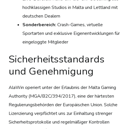
hochklassigen Studios in Malta und Lettland mit
deutschen Dealern
Sonderbereich:
Crash-Games, virtuelle
Sportarten und exklusive Eigenentwicklungen für
eingeloggte Mitglieder
Sicherheitsstandards
und Genehmigung
AlaWin operiert unter der Erlaubnis der Malta Gaming
Authority (MGA/B2C/394/2017), eine der härtesten
Regulierungsbehörden der Europäischen Union. Solche
Lizenzierung verpflichtet uns zur Einhaltung strenger
Sicherheitsprotokolle und regelmäßiger Kontrollen