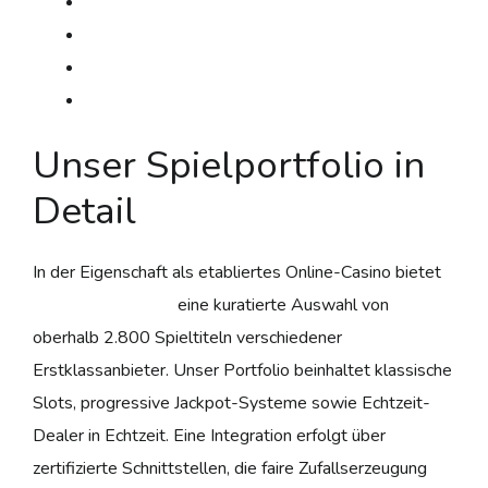
Unser Spielportfolio in Detail
Sicherheitsstandards und Lizensierung
Verfügbare Zahlungsoptionen
User-Experience und technische Performance
Unser Spielportfolio in
Detail
In der Eigenschaft als etabliertes Online-Casino bietet
AlaWin Österreich
eine kuratierte Auswahl von
oberhalb 2.800 Spieltiteln verschiedener
Erstklassanbieter. Unser Portfolio beinhaltet klassische
Slots, progressive Jackpot-Systeme sowie Echtzeit-
Dealer in Echtzeit. Eine Integration erfolgt über
zertifizierte Schnittstellen, die faire Zufallserzeugung