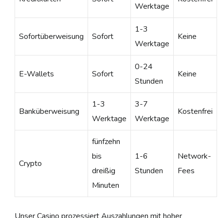
Werktage
1-3
Sofortüberweisung
Sofort
Keine
Werktage
0-24
E-Wallets
Sofort
Keine
Stunden
1-3
3-7
Banküberweisung
Kostenfrei
Werktage
Werktage
fünfzehn
bis
1-6
Network-
Crypto
dreißig
Stunden
Fees
Minuten
Unser Casino prozessiert Auszahlungen mit hoher