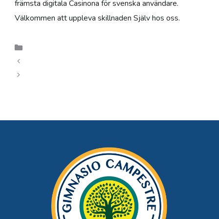
främsta digitala Casinona för svenska användare.
Välkommen att uppleva skillnaden Själv hos oss.
Uncategorized
Start met Spelen en Win Vandaag!
Casoo Casino: En Fullständig Guide till
Spelupplevelsen