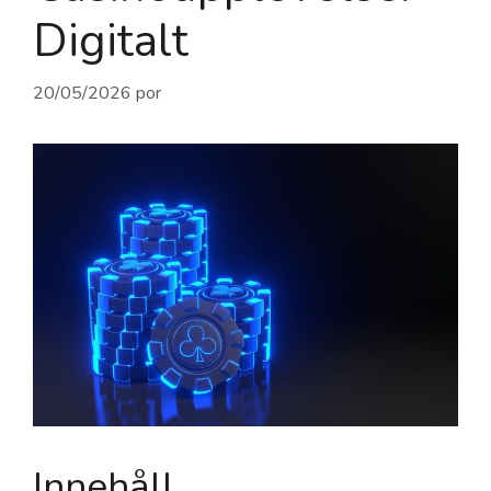
Digitalt
20/05/2026
por
admin
Innehåll