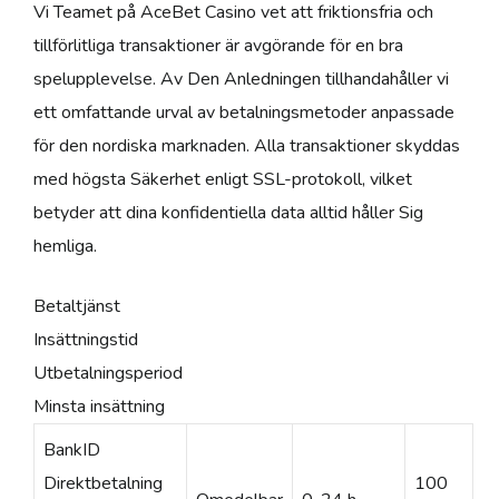
Vi Teamet på AceBet Casino vet att friktionsfria och
tillförlitliga transaktioner är avgörande för en bra
spelupplevelse. Av Den Anledningen tillhandahåller vi
ett omfattande urval av betalningsmetoder anpassade
för den nordiska marknaden. Alla transaktioner skyddas
med högsta Säkerhet enligt SSL-protokoll, vilket
betyder att dina konfidentiella data alltid håller Sig
hemliga.
Betaltjänst
Insättningstid
Utbetalningsperiod
Minsta insättning
BankID
Direktbetalning
100