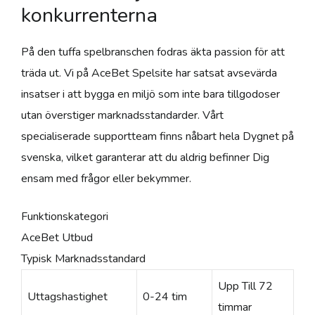
konkurrenterna
På den tuffa spelbranschen fodras äkta passion för att
träda ut. Vi på AceBet Spelsite har satsat avsevärda
insatser i att bygga en miljö som inte bara tillgodoser
utan överstiger marknadsstandarder. Vårt
specialiserade supportteam finns nåbart hela Dygnet på
svenska, vilket garanterar att du aldrig befinner Dig
ensam med frågor eller bekymmer.
Funktionskategori
AceBet Utbud
Typisk Marknadsstandard
Upp Till 72
Uttagshastighet
0-24 tim
timmar