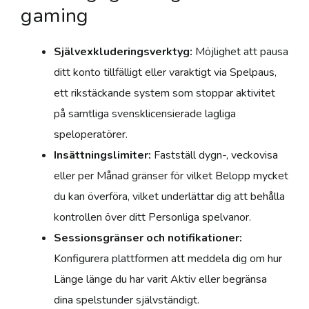
gaming
Självexkluderingsverktyg:
Möjlighet att pausa
ditt konto tillfälligt eller varaktigt via Spelpaus,
ett rikstäckande system som stoppar aktivitet
på samtliga svensklicensierade lagliga
speloperatörer.
Insättningslimiter:
Fastställ dygn-, veckovisa
eller per Månad gränser för vilket Belopp mycket
du kan överföra, vilket underlättar dig att behålla
kontrollen över ditt Personliga spelvanor.
Sessionsgränser och notifikationer:
Konfigurera plattformen att meddela dig om hur
Länge länge du har varit Aktiv eller begränsa
dina spelstunder självständigt.