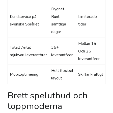
Dygnet
Kundservice på
Runt,
Limiterade
svenska Språket
samtliga
tider
dagar
Mellan 15
Totalt Antal
35+
Och 25
mjukvaruleverantörer
leverantörer
leverantörer
Helt flexibel
Mobiloptimering
Skiftar kraftigt
layout
Brett spelutbud och
toppmoderna