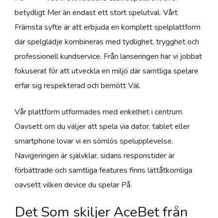
betydligt Mer än endast ett stort spelutval. Vårt
Främsta syfte är att erbjuda en komplett spelplattform
där spelglädje kombineras med tydlighet, trygghet och
professionell kundservice. Från lanseringen har vi jobbat
fokuserat för att utveckla en miljö där samtliga spelare
erfar sig respekterad och bemött Väl.
Vår plattform utformades med enkelhet i centrum.
Oavsett om du väljer att spela via dator, tablet eller
smartphone lovar vi en sömlös spelupplevelse.
Navigeringen är självklar, sidans responstider är
förbättrade och samtliga features finns lättåtkomliga
oavsett vilken device du spelar På.
Det Som skiljer AceBet från