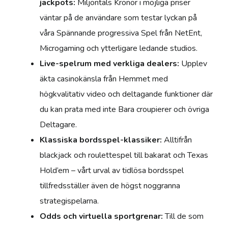
jackpots:
Miljontals Kronor i möjliga priser
väntar på de användare som testar lyckan på
våra Spännande progressiva Spel från NetEnt,
Microgaming och ytterligare ledande studios.
Live-spelrum med verkliga dealers:
Upplev
äkta casinokänsla från Hemmet med
högkvalitativ video och deltagande funktioner där
du kan prata med inte Bara croupierer och övriga
Deltagare.
Klassiska bordsspel-klassiker:
Alltifrån
blackjack och roulettespel till bakarat och Texas
Hold’em – vårt urval av tidlösa bordsspel
tillfredsställer även de högst noggranna
strategispelarna.
Odds och virtuella sportgrenar:
Till de som