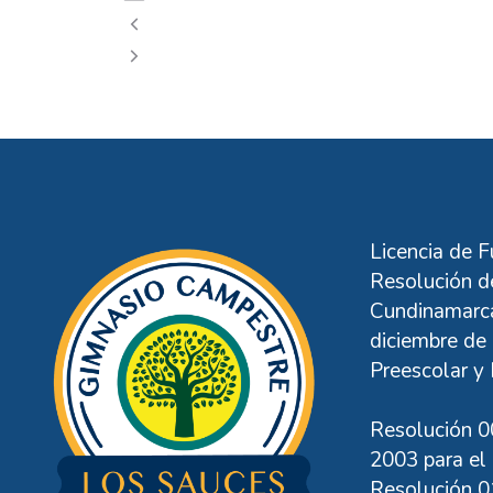
BetNinja Casino UK: Your Own Com
24 Casino: Where Top-tier Gaming
Licencia de 
Resolución de
Cundinamarca
diciembre de 
Preescolar y 
Resolución 0
2003 para el 
Resolución 0