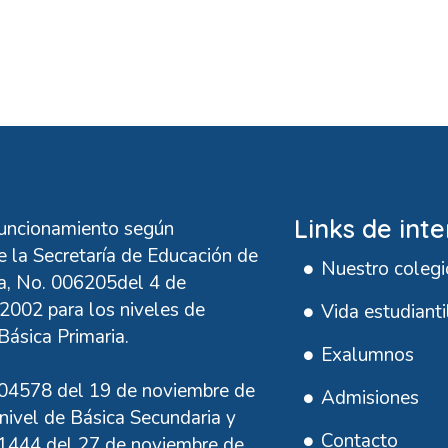
plete Manual to Gaming Superiority
 Encounters Remarkable Player Adventure
Links de inte
Funcionamiento según
 la Secretaría de Educación de
Nuestro colegi
, No. 006205del 4 de
2002 para los niveles de
Vida estudianti
Básica Primaria.
Exalumnos
04578 del 19 de noviembre de
Admisiones
nivel de Básica Secundaria y
Contacto
1444 del 27 de noviembre de