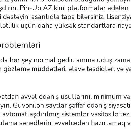
şdırın. Pin-Up AZ kimi platformalar adətən 
dəstəyini asanlıqla tapa bilərsiniz. Lisenziya
tlilik üçün daha yüksək standartlara riayət
problemləri
a hər şey normal gedir, amma uduş zamanı 
 gözləmə müddətləri, əlavə təsdiqlər, və ya 
yyatdan əvvəl ödəniş üsullarını, minimum 
yın. Güvənilən saytlar şəffaf ödəniş siyasət
ə avtomatlaşdırılmış sistemlər vasitəsilə te
ama sənədlərini əvvəlcədən hazırlamaq vaxt 