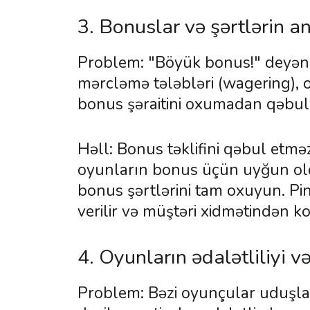
3. Bonuslar və şərtlərin a
Problem: "Böyük bonus!" deyən 
mərcləmə tələbləri (wagering), 
bonus şəraitini oxumadan qəbul 
Həll: Bonus təklifini qəbul etm
oyunların bonus üçün uyğun oldu
bonus şərtlərini tam oxuyun. Pi
verilir və müştəri xidmətindən ko
4. Oyunların ədalətliliy
Problem: Bəzi oyunçular uduşlar