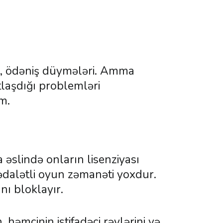
r, ödəniş düymələri. Amma
tlaşdığı problemləri
m.
 əslində onların lisenziyası
 ədalətli oyun zəmanəti yoxdur.
ı bloklayır.
həmçinin istifadəçi rəylərini və