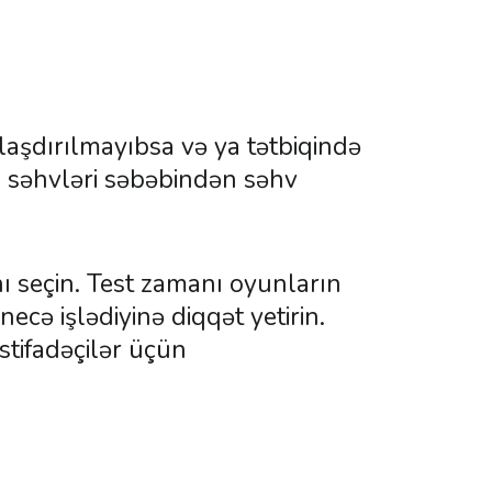
aşdırılmayıbsa və ya tətbiqində
iya səhvləri səbəbindən səhv
nı seçin. Test zamanı oyunların
ecə işlədiyinə diqqət yetirin.
stifadəçilər üçün