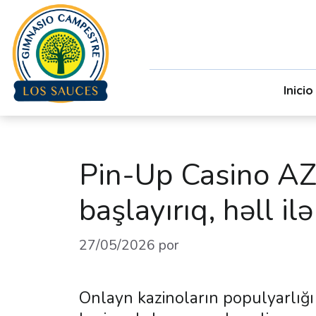
Inicio
Pin-Up Casino AZ 
başlayırıq, həll ilə
27/05/2026
por
admin
Onlayn kazinoların populyarlığı