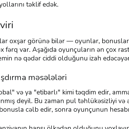
ollarını təklif edək.
viri
olar oxşar görünə bilər — oyunlar, bonusla
çox fərq var. Aşağıda oyunçuların ən çox ras
emin nə qədər ciddi olduğunu izah edəcəyə
laşdırma məsələləri
bal" və ya "etibarlı" kimi təqdim edir, amma
nınmış deyil. Bu zaman pul təhlükəsizliyi və
 bonusla cəlb edir, sonra oyunçunun hesabın
senziyanın hansı ölkədən olduğunu yoxlayın, 