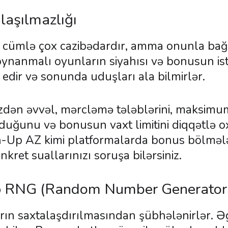
nlaşılmazlığı
cümlə çox cazibədardır, amma onunla bağlı 
oynanmalı oyunların siyahısı və bonusun is
edir və sonunda uduşları ala bilmirlər.
əzdən əvvəl, mərcləmə tələblərini, maksimu
ğunu və bonusun vaxt limitini diqqətlə oxu
n-Up AZ kimi platformalarda bonus bölmələr
nkret suallarınızı soruşa bilərsiniz.
i və RNG (Random Number Generator
ın saxtalaşdırılmasından şübhələnirlər. Əgə