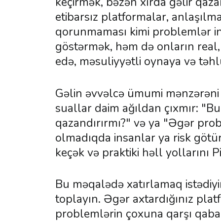
keçirmək, bəzən xırda gəlir qaz
etibarsız platformalar, anlaşılm
qorunmaması kimi problemlər i
göstərmək, həm də onların real, 
edə, məsuliyyətli oynaya və təhlü
Gəlin əvvəlcə ümumi mənzərəni g
suallar daim ağıldan çıxmır: "Bu
qazandırırmı?" və ya "Əgər prob
olmadıqda insanlar ya risk götü
keçək və praktiki həll yollarını
Bu məqalədə xatırlamaq istədiyi
toplayın. Əgər axtardığınız plat
problemlərin çoxuna qarşı qaba