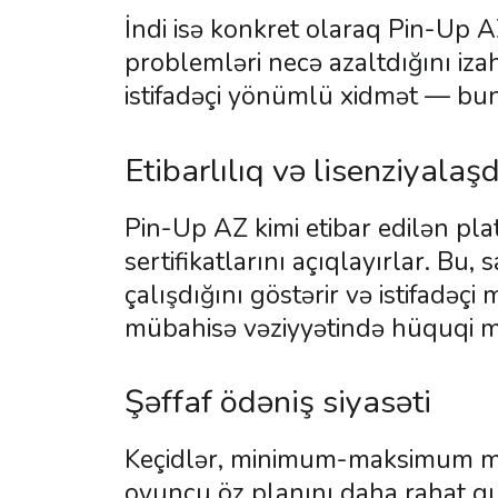
İndi isə konkret olaraq Pin-Up A
problemləri necə azaltdığını izah
istifadəçi yönümlü xidmət — bunla
Etibarlılıq və lisenziyalaş
Pin-Up AZ kimi etibar edilən pla
sertifikatlarını açıqlayırlar. Bu
çalışdığını göstərir və istifadə
mübahisə vəziyyətində hüquqi m
Şəffaf ödəniş siyasəti
Keçidlər, minimum-maksimum məbl
oyunçu öz planını daha rahat qur