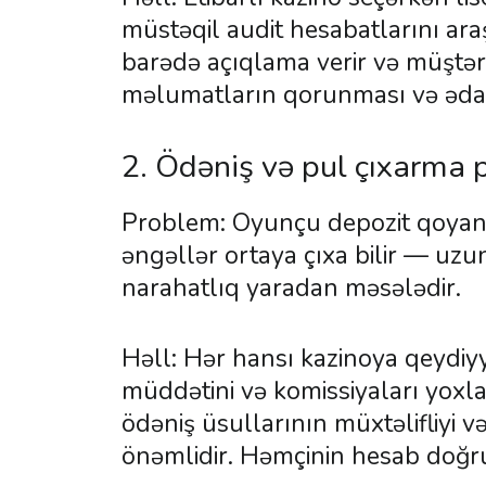
müstəqil audit hesabatlarını ara
barədə açıqlama verir və müştəri 
məlumatların qorunması və ədalə
2. Ödəniş və pul çıxarma 
Problem: Oyunçu depozit qoyand
əngəllər ortaya çıxa bilir — uzun
narahatlıq yaradan məsələdir.
Həll: Hər hansı kazinoya qeydi
müddətini və komissiyaları yoxla
ödəniş üsullarının müxtəlifliyi v
önəmlidir. Həmçinin hesab doğrul